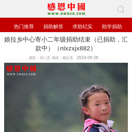
热门推荐
捐助解答
求助纪实
助学捐助
娘拉乡中心寄小二年级捐助结束（已捐助，汇
款中）（nlxzxjx882）
2024-09-28
摄影：张仁杰 编排：鲍红蓓
查看数