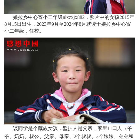
娘拉乡中心寄小二年级nlxzxjx882，照片中的女孩
2015
年
8月15日
出生，
2023年9月至2024年8月就读于
娘拉乡中心寄
小二年级
，住校。
该同学是个
藏族
女孩，监护人是父亲，家里11口人（爷
爷、奶奶、叔公、父亲、母亲、2个叔叔、2个妹妹、弟弟和