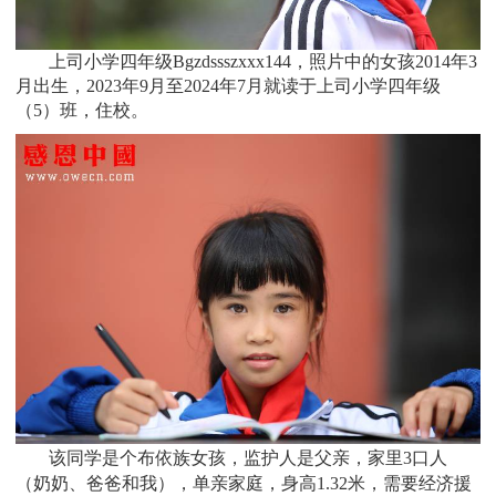
上司小学四年级Bgzdssszxxx144，照片中的女孩
2014
年3
月
出生，2
023年9月至2024年7月
就读于
上司小学四年级
（5）班
，住校。
该同学是个
布依族
女孩，监护人是父亲，家里3口人
（奶奶、爸爸和我），单亲家庭，身高1.32米，需要经济援