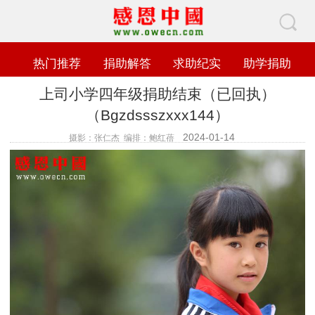
热门推荐
捐助解答
求助纪实
助学捐助
上司小学四年级捐助结束（已回执）
（Bgzdssszxxx144）
2024-01-14
摄影：张仁杰 编排：鲍红蓓
查看数