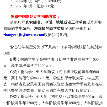
1、
2024年1月14日，汇款600元
2、
2025年1月，汇款600元
感恩中国网站助学捐助方式：
请把您的
真实
姓
名、电话、地址或者工作单位
以及所要
捐助的
学生编号、您选择的助学类型
发送电子邮件到
zhangrenjie@owecn.com
以便我们备档。
爱心助学类型分为以下几类：（该同学默认捐助类别为
B类）
B类：
捐助学生至高中毕业（初中毕业以前每学年600
元，高中阶段每学年1200元）。
C类：
捐助
学生
至大学商议（初中毕业以前每学年600
元，高中阶段每学年1200元。
学生
如果考取大学，
学生
家
庭、捐助者及感恩中国共同商议资助该生大学学费及其在校
生活费的具体数额，捐助者独自完成大学阶段捐助）。
D类：
捐助
学生
至大学（初中毕业以前每学年600元，高
中阶段每学年1200元，大学阶段每学年1800元，大学阶段捐