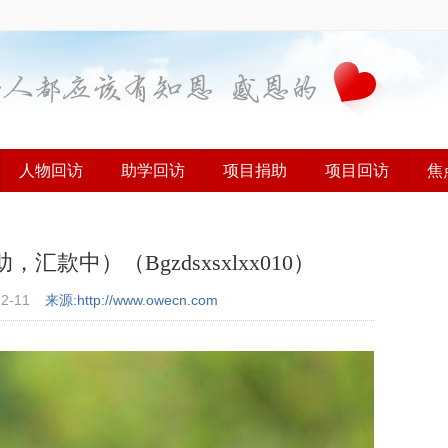
人物回访
助学回访
项目捐助
项目回访
焦
中）（Bgzdsxsxlxx010）
12-11
来源:http://www.owecn.com