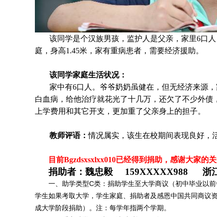
该同学是个
汉族男孩，监护人是父亲，家里6口
庭，身高1.45米，家有重病患者，需要经济援助
。
该同学家庭生活状况：
家中有6口人。爷爷奶奶虽健在，但无经济来源，
白血病，给他治疗就花光了十几万，还欠了不少外债
上学费用和其它开支，更加重了父亲身上的担子。
教师评语：
情况属实，该生在校期间表现良好，
目前Bgzdsxsxlxx010
已经得到捐助，感谢大家的关
捐助者：魏忠毅 159XXXXX988 浙
一、助学类型C类：捐助学生至大学商议（初中毕业以前每
学生如果考取大学，学生家庭、捐助者及感恩中国共同商议
成大学阶段捐助）。注：每学年指两个学期。