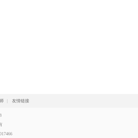
师
|
友情链接
8
所有
17466