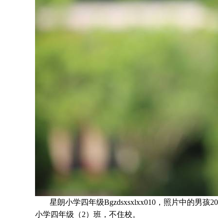
星朗小学四年级Bgzdsxsxlxx010，照片中的男孩
20
小学四年级
（2）班
，不住校。