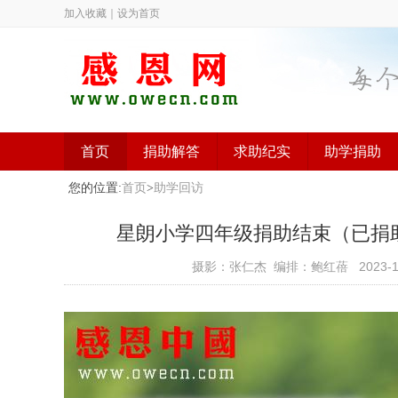
加入收藏
｜
设为首页
首页
捐助解答
求助纪实
助学捐助
您的位置:
首页
>
助学回访
星朗小学四年级捐助结束（已捐助，汇款
摄影：张仁杰 编排：鲍红蓓
2023-