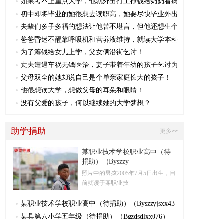
如果考不上重点大学，他就外出打工挣钱给奶奶看病
初中即将毕业的她很想去读职高，她要尽快毕业外出
夫辈们多子多福的想法让他苦不堪言，但他还想生个
爸爸昏迷不醒靠呼吸机和营养液维持，就读大学本科
为了筹钱给女儿上学，父女俩沿街乞讨！
丈夫遭遇车祸无钱医治，妻子带着年幼的孩子乞讨为
父母双全的她却说自己是个单亲家庭长大的孩子！
他很想读大学，想做父母的耳朵和眼睛！
没有父爱的孩子，何以继续她的大学梦想？
助学捐助
更多>>
某职业技术学校职业高中（待
捐助）（Byszzy
照片中的男孩2005年7月5日​出生，目
前就读于某职业技
某职业技术学校职业高中（待捐助）（Byszzyjsxx43
某县第六小学五年级（待捐助）（Bgzdsdlxx076）