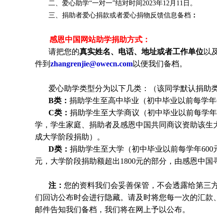
二、爱心助学“一对一”结对时间2023年12月11日。
三、捐助者爱心捐款或者爱心捐物反馈信息备档
：
感恩中国网站助学捐助方式：
请把您的
真实
姓
名、电话、地址或者工作单位
以
件到
zhangrenjie@owecn.com
以便我们备档。
爱心助学类型分为以下几类：（该同学默认捐助类
B类：
捐助学生至高中毕业（初中毕业以前每学年6
C类：
捐助
学生
至大学商议（初中毕业以前每学年6
学，
学生
家庭、捐助者及感恩中国共同商议资助该生
成大学阶段捐助）。
D类：
捐助
学生
至大学（初中毕业以前每学年600元
元，大学阶段捐助额超出1800元的部分，由感恩中
注：
您的资料我们会妥善保管，不会透露给第三
们回访公布时会进行隐藏。请及时将您每一次的汇款
邮件告知我们备档，我们将在网上予以公布。