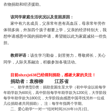
衣物捐助和经济援助
。
该同学家庭生活状况以及贫困原因：
家中有六名成员，父亲常年患有高血压，母亲常年劳作
体弱多病，外加四个孩子都要上学，父亲的经济特别大，我
想申请感恩中国的捐助申请，希望能以此为家庭减轻一些负
担。
教师评语：
该生学习勤奋，刻苦努力，尊敬师长，关心
同学，人际关系融洽，积极参加各项活动。
目前nlxzxjx638
已经得到捐助，感谢大家的关注！
捐助者：
袁柳柳 江苏省
一、助学类型D类：捐助贫困生至大学（初中毕业以前每学
年助学款为600元，高中阶段每学年助学款为1200元，大学阶段
每学年助学款为1800元，大学阶段由感恩中国寻找另外一位或
几位捐助者共同捐助）。注：每学年指两个学期。
二、爱心助学“一对一”结对时间2020年10月2日。