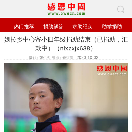
热门推荐
捐助解答
求助纪实
助学捐助
娘拉乡中心寄小四年级捐助结束（已捐助，汇
款中）（nlxzxjx638）
2020-10-02
摄影：张仁杰 编排：鲍红蓓
查看数