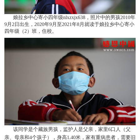
娘拉乡中心寄小四年级nlxzxjx638，照片中的男孩
2010
年
9月2日
出生，
2020年9月至2021年8月就读于
娘拉乡中心寄小
四年级（2）班
，住校。
该同学是个
藏族
男孩，监护人是父亲，家里
6
口人（父
亲、母亲和4个孩子），身高1.40米，家有重病患者，需要旧