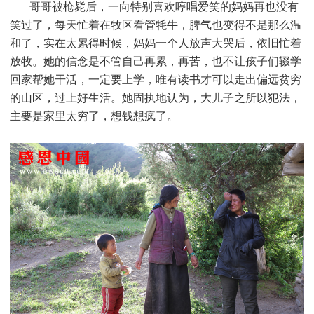
哥哥被枪毙后，一向特别喜欢哼唱爱笑的妈妈再也没有
笑过了，每天忙着在牧区看管牦牛，脾气也变得不是那么温
和了，实在太累得时候，妈妈一个人放声大哭后，依旧忙着
放牧。她的信念是不管自己再累，再苦，也不让孩子们辍学
回家帮她干活，一定要上学，唯有读书才可以走出偏远贫穷
的山区，过上好生活。她固执地认为，大儿子之所以犯法，
主要是家里太穷了，想钱想疯了。