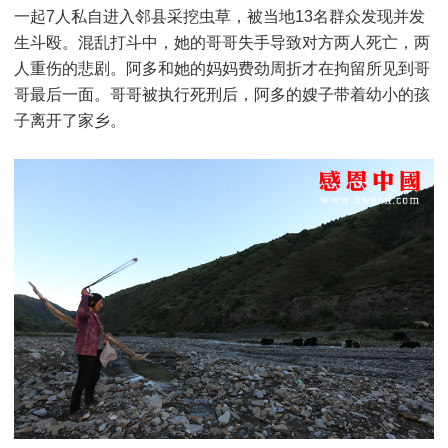
一起7人私自进入邻县采挖虫草
，被当地13名群众发现并发
生斗殴。混乱打斗中，她的哥哥失手导致对方两人死亡，两
人重伤的悲剧。阿多和她的妈妈费劲周折才在拘留所见到哥
哥最后一面。哥哥被执行死刑后，阿多的嫂子带着幼小的孩
子离开了家乡
。