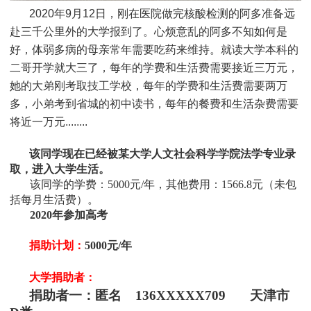
2020年9月12日，刚在医院做完核酸检测的阿多准备远
赴三千公里外的大学报到了。心烦意乱的阿多不知如何是
好，体弱多病的母亲常年需要吃药来维持。就读大学本科的
二哥开学就大三了，每年的学费和生活费需要接近三万元，
她的大弟刚考取技工学校，每年的学费和生活费需要两万
多，小弟考到省城的初中读书，每年的餐费和生活杂费需要
将近一万元........
该同学现在已经被
某
大学人文社会科学学院法学
专业
录
取，进入大学生活。
该同学的学费：
5000
元
/
年，其他费用：1566.8
元
（未包
括每月生活费）
。
2020
年参加高考
捐助计划：
5000元/年
大学捐助者：
捐助者一：匿名 136XXXXX709 天津市