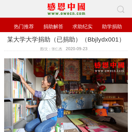
热门推荐
捐助解答
求助纪实
助学捐助
某大学大学捐助（已捐助）（Bbjlydx001）
2020-09-23
图/文：张仁杰
查看数