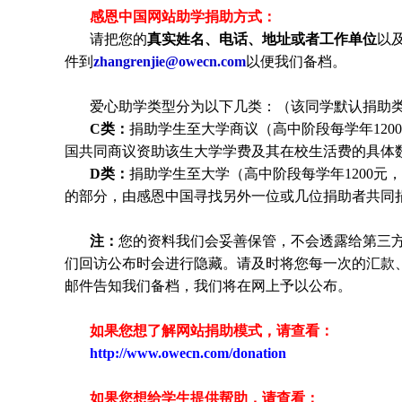
感恩中国网站助学捐助方式：
请把您的
真实姓名、电话、地址或者工作单位
以
件到
zhangrenjie@owecn.com
以便我们备档。
爱心助学类型分为以下几类：（该同学默认捐助
C类：
捐助
学生
至大学商议（高中阶段每学年120
国共同商议资助该生大学学费及其在校生活费的具体
D类：
捐助
学生
至大学（高中阶段每学年1200元，
的部分，由感恩中国寻找另外一位或几位捐助者共同
注：
您的资料我们会妥善保管，不会透露给第三
们回访公布时会进行隐藏。请及时将您每一次的汇款
邮件告知我们备档，我们将在网上予以公布。
如果您想了解网站捐助模式，请查看：
http://www.owecn.com/donation
如果您想给学生提供帮助，请查看
：