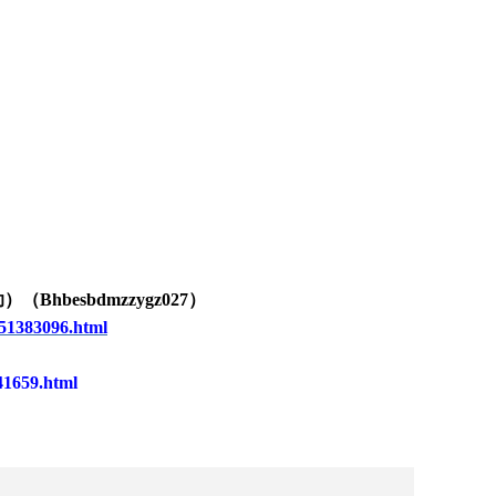
助）（
Bhbesbdmzzygz0
27
）
51383096.html
41659.html