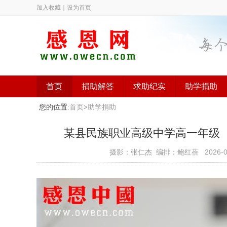
加入收藏
｜
设为首页
首页
捐助解答
求助纪实
助学捐助
您的位置:
首页
>
助学捐助
某县民族职业高级中学高一年级（已捐助
摄影：张仁杰 编排：鲍红蓓
2026-