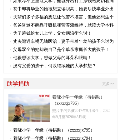
如果考不上重点大学，他就外出打工挣钱给奶奶看病
初中即将毕业的她很想去读职高，她要尽快毕业外出
夫辈们多子多福的想法让他苦不堪言，但他还想生个
爸爸昏迷不醒靠呼吸机和营养液维持，就读大学本科
为了筹钱给女儿上学，父女俩沿街乞讨！
丈夫遭遇车祸无钱医治，妻子带着年幼的孩子乞讨为
父母双全的她却说自己是个单亲家庭长大的孩子！
他很想读大学，想做父母的耳朵和眼睛！
没有父爱的孩子，何以继续她的大学梦想？
助学捐助
更多>>
着晓小学一年级（待捐助）
（zxxzxjx796）
照片中的男孩2017年9月出生，2025
年9月至2026年8月就
着晓小学一年级（待捐助）（zxxzxjx795）
着晓小学一年级（待捐助）（zxxzxjx794）