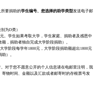
及所要捐助的
学生编号、您选择的助学类型
发送电子邮
类别为D类）
0元。
学生
如果考取大学，
学生
家庭、捐助者及感恩中
数额，捐助者独自完成大学阶段捐助）。
大学阶段每学年1800元，大学阶段捐助额超出1800元
捐助）。
方。对于您不愿意公开的个人信息请在电邮里注明，我
、寄物时间、金额以及汇款或者邮寄时的存根票号发