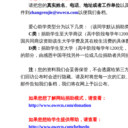
请把您的
真实姓名、电话、地址或者工作单位
以
件到
zhangrenjie@owecn.com
以便我们备档。
爱心助学类型分为以下几类：（该同学默认捐助
C类：
捐助
学生
至大学商议（高中阶段每学年120
国共同商议资助该生大学学费及其在校生活费的具体
D类：
捐助
学生
至大学（高中阶段每学年1200元，
的部分，由感恩中国寻找另外一位或几位捐助者共同
注：
您的资料我们会妥善保管，不会透露给第三
们回访公布时会进行隐藏。请及时将您每一次的汇款
邮件告知我们备档，我们将在网上予以公布。
如果您想了解网站捐助模式，请查看：
http://www.owecn.com/donation
如果您想给学生提供帮助，请查看
：
http://www.owecn.com/helpedu