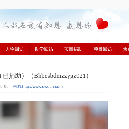
人物回访
助学回访
项目捐助
项目回访
焦
）（Bhbesbdmzzygz021）
05-06
来源:http://www.owecn.com