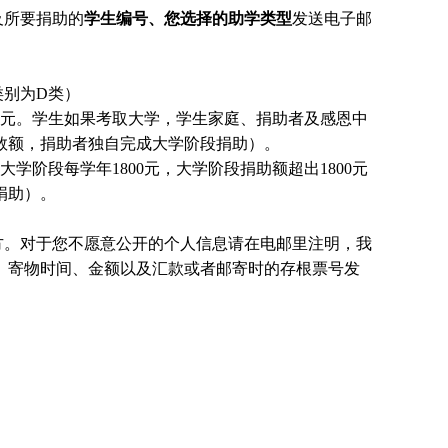
及所要捐助的
学生编号、您选择的助学类型
发送电子邮
类别为D类）
0元。
学生
如果考取大学，
学生
家庭、捐助者及感恩中
数额，捐助者独自完成大学阶段捐助）。
大学阶段每学年1800元，大学阶段捐助额超出1800元
捐助）。
方。对于您不愿意公开的个人信息请在电邮里注明，我
、寄物时间、金额以及汇款或者邮寄时的存根票号发