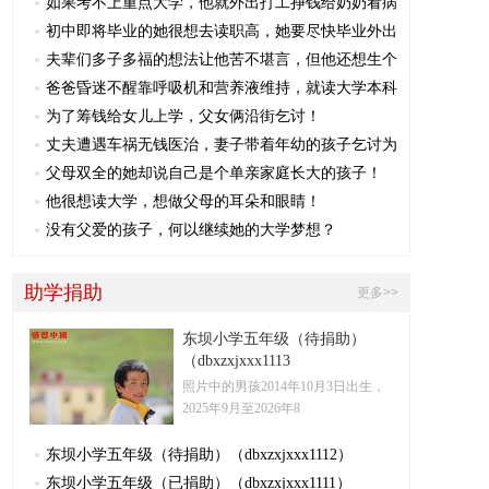
如果考不上重点大学，他就外出打工挣钱给奶奶看病
初中即将毕业的她很想去读职高，她要尽快毕业外出
夫辈们多子多福的想法让他苦不堪言，但他还想生个
爸爸昏迷不醒靠呼吸机和营养液维持，就读大学本科
为了筹钱给女儿上学，父女俩沿街乞讨！
丈夫遭遇车祸无钱医治，妻子带着年幼的孩子乞讨为
父母双全的她却说自己是个单亲家庭长大的孩子！
他很想读大学，想做父母的耳朵和眼睛！
没有父爱的孩子，何以继续她的大学梦想？
助学捐助
更多>>
东坝小学五年级（待捐助）
（dbxzxjxxx1113
照片中的男孩2014年10月3日出生，
2025年9月至2026年8
东坝小学五年级（待捐助）（dbxzxjxxx1112）
东坝小学五年级（已捐助）（dbxzxjxxx1111）