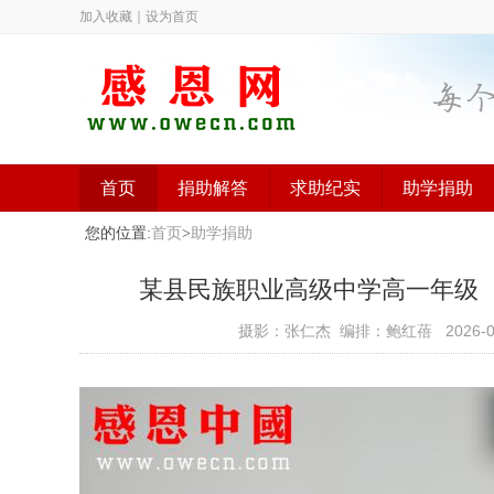
加入收藏
｜
设为首页
首页
捐助解答
求助纪实
助学捐助
您的位置:
首页
>
助学捐助
某县民族职业高级中学高一年级（已捐助
摄影：张仁杰 编排：鲍红蓓
2026-