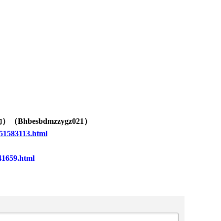
助）（
Bhbesbdmzzygz0
21
）
51583113.html
41659.html