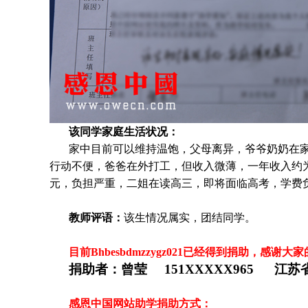
该同学家庭生活状况：
家中目前可以维持温饱，父母离异，爷爷奶奶在
行动不便，爸爸在外打工，但收入微薄，一年收入约为
元，负担严重，二姐在读高三，即将面临高考，学费
教师评语：
该生情况属实，团结同学。
目前Bhbesbdmzzygz021
已
经得到捐助，感谢大家
捐助者：
曾莹 151XXXXX965 江苏
感恩中国网站助学捐助方式：