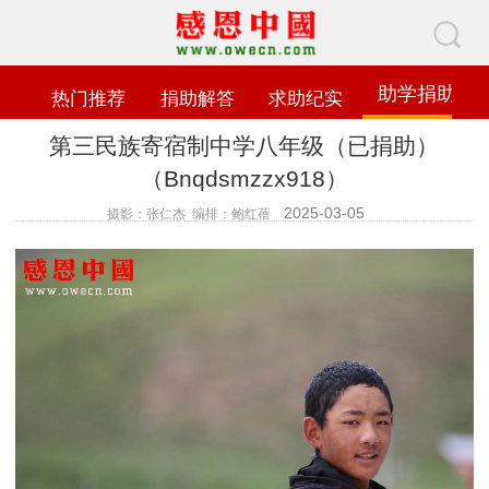
助学捐助
热门推荐
捐助解答
求助纪实
第三民族寄宿制中学八年级（已捐助）
（Bnqdsmzzx918）
2025-03-05
摄影：张仁杰 编排：鲍红蓓
查看数