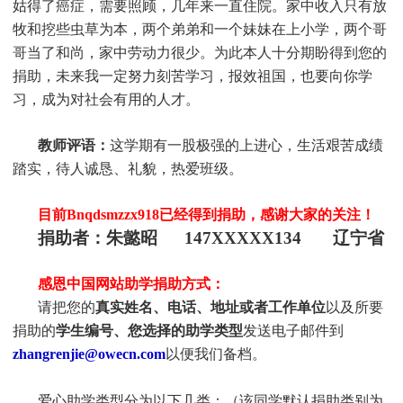
姑得了癌症，需要照顾，几年来一直住院。家中收入只有放
牧和挖些虫草为本，两个弟弟和一个妹妹在上小学，两个哥
哥当了和尚，家中劳动力很少。为此本人十分期盼得到您的
捐助，未来我一定努力刻苦学习，报效祖国，也要向你学
习，成为对社会有用的人才。
教师评语：
这学期有一股极强的上进心，生活艰苦成绩
踏实，待人诚恳、礼貌，热爱班级。
目前Bnqdsmzzx918
已经得到捐助，感谢大家的关注！
捐助者：朱懿昭 147XXXXX134 辽宁省
感恩中国网站助学捐助方式：
请把您的
真实姓名、电话、地址或者工作单位
以及所要
捐助的
学生编号、您选择的助学类型
发送电子邮件到
zhangrenjie@owecn.com
以便我们备档。
爱心助学类型分为以下几类：（该同学默认捐助类别为