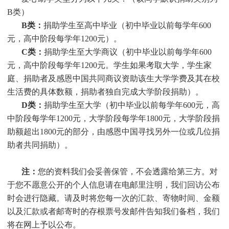
B类）
B类：
捐助学生至高中毕业（初中毕业以前每学年600
元，高中阶段每学年1200元）。
C类：
捐助
学生
至大学商议（初中毕业以前每学年600
元，高中阶段每学年1200元。
学生
如果考取大学，
学生
家
庭、捐助者及感恩中国共同商议资助该生大学学费及其在校
生活费的具体数额，捐助者独自完成大学阶段捐助）。
D类：
捐助
学生
至大学（初中毕业以前每学年600元，高
中阶段每学年1200元，大学阶段每学年1800元，大学阶段捐
助额超出1800元的部分，由感恩中国寻找另外一位或几位捐
助者共同捐助）。
注：
您的资料我们会妥善保管，不会透露给第三方。对
于您不愿意公开的个人信息请在电邮里注明，我们回访公布
时会进行隐藏。请及时将您每一次的汇款、寄物时间、金额
以及汇款或者邮寄时的存根票号发邮件告知我们备档，我们
将在网上予以公布。