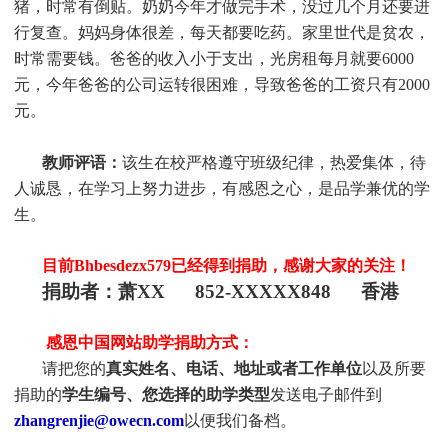
猪，时常有倒贴。奶奶今年才做完手术，没过几个月还要进
行复查。妈妈身体很差，每天都要吃药。家里世代是贫农，
时常需要钱。爸爸的收入小于支出，光房租每月就要6000
元，今年爸爸的公司运转很困难，导致爸爸的工资只有2000
元。
教师评语：
该生在校严格遵守班级纪律，热爱集体，待
人诚恳，在学习上努力进步，有感恩之心，是品学兼优的学
生。
目前Bhbesdezx579
已经得到捐助，感谢大家的关注！
捐助者：萧XX 852-XXXXX848 香港
感恩中国网站助学捐助方式：
请把您的
真实姓名、电话、地址或者工作单位
以及所要
捐助的
学生编号、您选择的助学类型
发送电子邮件到
zhangrenjie@owecn.com
以便我们备档。