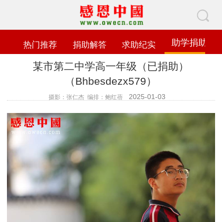
助学捐助
热门推荐
捐助解答
求助纪实
某市第二中学高一年级（已捐助）
（Bhbesdezx579）
2025-01-03
摄影：张仁杰 编排：鲍红蓓
查看数