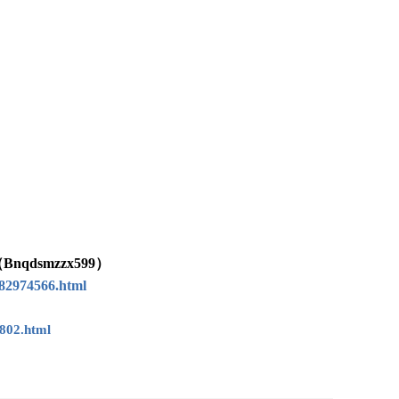
dsmzzx599）
82974566.html
802.html