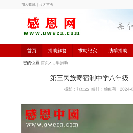
加入收藏
｜
设为首页
首页
捐助解答
求助纪实
助学捐助
您的位置:
首页
>
助学捐助
第三民族寄宿制中学八年级（已捐
摄影：张仁杰 编排：鲍红蓓
2024-