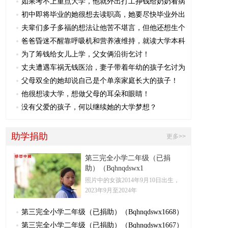
如果考不上重点大学，他就外出打工挣钱给奶奶看病
初中即将毕业的她很想去读职高，她要尽快毕业外出
夫辈们多子多福的想法让他苦不堪言，但他还想生个
爸爸昏迷不醒靠呼吸机和营养液维持，就读大学本科
为了筹钱给女儿上学，父女俩沿街乞讨！
丈夫遭遇车祸无钱医治，妻子带着年幼的孩子乞讨为
父母双全的她却说自己是个单亲家庭长大的孩子！
他很想读大学，想做父母的耳朵和眼睛！
没有父爱的孩子，何以继续她的大学梦想？
助学捐助
更多>>
第三完全小学二年级（已捐
助）（Bqhnqdswx1
照片中的女孩2014年9月10日​出生，
2023年9月至2024年
第三完全小学二年级（已捐助）（Bqhnqdswx1668）
第三完全小学二年级（已捐助）（Bqhnqdswx1667）