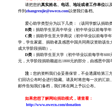
请把您的
真实姓名、电话、地址或者工作单位
以
件到
zhangrenjie@owecn.com
以便我们备档。
爱心助学类型分为以下几类：（该同学默认捐助类
B类：
捐助学生至高中毕业（初中毕业以前每学年6
C类：
捐助
学生
至大学商议（初中毕业以前每学年6
学，
学生
家庭、捐助者及感恩中国共同商议资助该生
成大学阶段捐助）。
D类：
捐助
学生
至大学（初中毕业以前每学年600元
元，大学阶段捐助额超出1800元的部分，由感恩中
注：
您的资料我们会妥善保管，不会透露给第三
们回访公布时会进行隐藏。请及时将您每一次的汇款
邮件告知我们备档，我们将在网上予以公布。
如果您想了解网站捐助模式，请查看：
http://www.owecn.com/donation