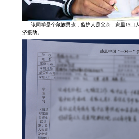
该同学是个
藏族
男孩，监护人是
父亲，家里15口
济援助
。