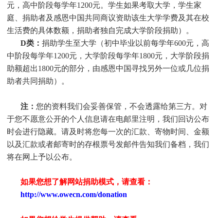
元，高中阶段每学年1200元。
学生
如果考取大学，
学生
家
庭、捐助者及感恩中国共同商议资助该生大学学费及其在校
生活费的具体数额，捐助者独自完成大学阶段捐助）。
D类：
捐助
学生
至大学（初中毕业以前每学年600元，高
中阶段每学年1200元，大学阶段每学年1800元，大学阶段捐
助额超出1800元的部分，由感恩中国寻找另外一位或几位捐
助者共同捐助）。
注：
您的资料我们会妥善保管，不会透露给第三方。对
于您不愿意公开的个人信息请在电邮里注明，我们回访公布
时会进行隐藏。请及时将您每一次的汇款、寄物时间、金额
以及汇款或者邮寄时的存根票号发邮件告知我们备档，我们
将在网上予以公布。
如果您想了解网站捐助模式，请查看：
http://www.owecn.com/donation