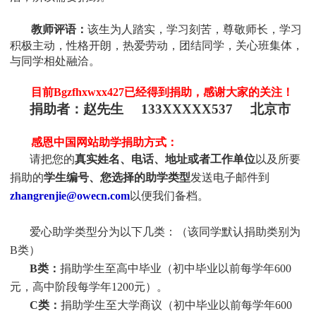
教师评语：
该生为人踏实，学习刻苦，尊敬师长，学习
积极主动，性格开朗，热爱劳动，团结同学，关心班集体，
与同学相处融洽。
目前
Bgzfhxwxx427
已经得到捐助，感谢大家的关注！
捐助者：赵先生 133XXXXX537 北京市
感恩中国网站助学捐助方式：
请把您的
真实
姓
名、电话、地址或者工作单位
以及所要
捐助的
学生编号、您选择的助学类型
发送电子邮件到
zhangrenjie@owecn.com
以便我们备档。
爱心助学类型分为以下几类：（该同学默认捐助类别为
B类）
B类：
捐助学生至高中毕业（初中毕业以前每学年600
元，高中阶段每学年1200元）。
C类：
捐助
学生
至大学商议（初中毕业以前每学年600