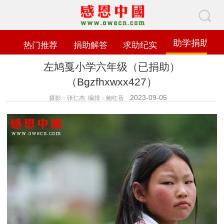
助学捐助
热门推荐
捐助解答
求助纪实
左鸠戛小学六年级（已捐助）
（Bgzfhxwxx427）
2023-09-05
摄影：张仁杰 编排：鲍红蓓
查看数