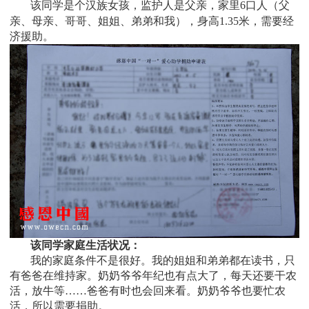
该同学是个
汉族女孩，监护人是
父亲，家里6口人（父
亲、母亲、哥哥、姐姐、弟弟和我），身高1.35米，需要经
济援助
。
该同学家庭生活状况：
我的家庭条件不是很好。我的姐姐和弟弟都在读书，只
有爸爸在维持家。奶奶爷爷年纪也有点大了，每天还要干农
活，放牛等……爸爸有时也会回来看。奶奶爷爷也要忙农
活，所以需要捐助。