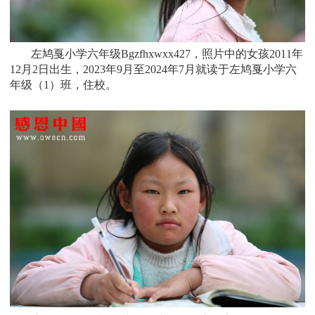
左鸠戛小学六年级Bgzfhxwxx427
，照片中的女孩
2011
年
12月2日
出生，2
023年9月至2024年7月
就读于
左鸠戛小学六
年级
（1）班
，住校。