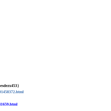
ezx453）
01458372.html
41659.html