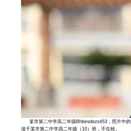
某市第二中学高二年级Bhbesdezx453，照片中
读于
某市第二中学高二年级
（10）班
，不住校。