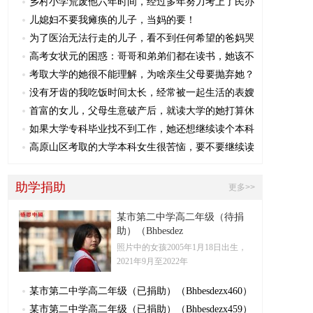
乡村小学荒废他六年时间，经过多年努力考上了民办
儿媳妇不要我瘫痪的儿子，当妈的要！
为了医治无法行走的儿子，看不到任何希望的爸妈哭
高考女状元的困惑：哥哥和弟弟们都在读书，她该不
考取大学的她很不能理解，为啥亲生父母要抛弃她？
没有牙齿的我吃饭时间太长，经常被一起生活的表嫂
首富的女儿，父母生意破产后，就读大学的她打算休
如果大学专科毕业找不到工作，她还想继续读个本科
高原山区考取的大学本科女生很苦恼，要不要继续读
助学捐助
更多>>
某市第二中学高二年级（待捐
助）（Bhbesdez
照片中的女孩2005年1月18日​出生，
2021年9月至2022年
某市第二中学高二年级（已捐助）（Bhbesdezx460）
某市第二中学高二年级（已捐助）（Bhbesdezx459）