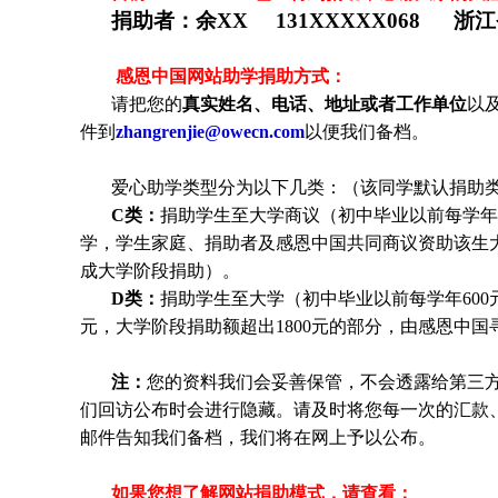
捐助者：
余XX 131XXXXX068 浙
感恩中国网站助学捐助方式：
请把您的
真实姓名、电话、地址或者工作单位
以
件到
zhangrenjie@owecn.com
以便我们备档。
爱心助学类型分为以下几类：（该同学默认捐助
C类：
捐助
学生
至大学商议（初中毕业以前每学年6
学，
学生
家庭、捐助者及感恩中国共同商议资助该生
成大学阶段捐助）。
D类：
捐助
学生
至大学（初中毕业以前每学年600元
元，大学阶段捐助额超出1800元的部分，由感恩中
注：
您的资料我们会妥善保管，不会透露给第三
们回访公布时会进行隐藏。请及时将您每一次的汇款
邮件告知我们备档，我们将在网上予以公布。
如果您想了解网站捐助模式，请查看：