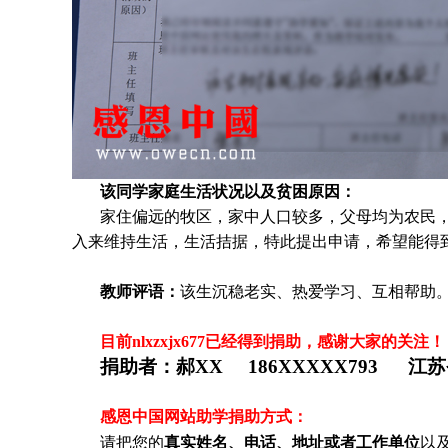
该同学家庭生活状况以及贫困原因：
家住偏远的牧区，家中人口较多，父母均为农民
入来维持生活，生活拮据，特此提出申请，希望能得
教师评语：
该生沉稳老实、热爱学习、互相帮助
目前nlxzxjx677
已经得到捐助，感谢大家的关注！
捐助者：
郝XX 186XXXXX793 江
感恩中国网站助学捐助方式：
请把您的
真实姓名、电话、地址或者工作单位
以