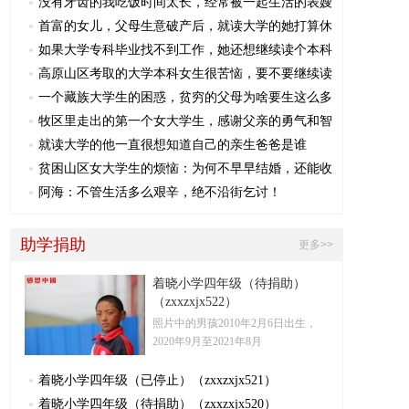
没有牙齿的我吃饭时间太长，经常被一起生活的表嫂
首富的女儿，父母生意破产后，就读大学的她打算休
如果大学专科毕业找不到工作，她还想继续读个本科
高原山区考取的大学本科女生很苦恼，要不要继续读
一个藏族大学生的困惑，贫穷的父母为啥要生这么多
牧区里走出的第一个女大学生，感谢父亲的勇气和智
就读大学的他一直很想知道自己的亲生爸爸是谁
贫困山区女大学生的烦恼：为何不早早结婚，还能收
阿海：不管生活多么艰辛，绝不沿街乞讨！
助学捐助
更多>>
着晓小学四年级（待捐助）
（zxxzxjx522）
照片中的男孩2010年2月6日出生，
2020年9月至2021年8月
着晓小学四年级（已停止）（zxxzxjx521）
着晓小学四年级（待捐助）（zxxzxjx520）