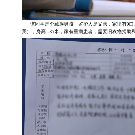
该同学是个
藏族
男孩，监护人是父亲，家里有
9
口
我），身高1.35米，家有重病患者，需要旧衣物捐助