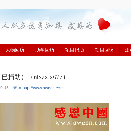
人物回访
助学回访
项目捐助
项目回访
焦
助）（nlxzxjx677）
10-13
来源:http://www.owecn.com