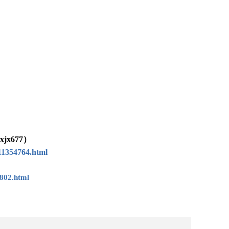
x677）
11354764.html
802.html