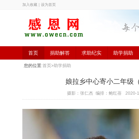
加入收藏
｜
设为首页
首页
捐助解答
求助纪实
助学捐助
您的位置:
首页
>
助学捐助
娘拉乡中心寄小二年级（已捐
摄影：张仁杰 编排：鲍红蓓
2020-