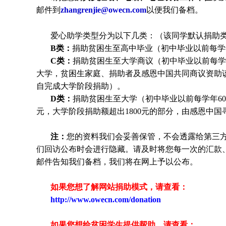
邮件到
zhangrenjie@owecn.com
以便我们备档。
爱心助学类型分为以下几类：（该同学默认捐助类
B类：
捐助贫困生至高中毕业（初中毕业以前每学年
C类：
捐助贫困生至大学商议（初中毕业以前每学年
大学，贫困生家庭、捐助者及感恩中国共同商议资助
自完成大学阶段捐助）。
D类：
捐助贫困生至大学（初中毕业以前每学年600
元，大学阶段捐助额超出1800元的部分，由感恩中
注：
您的资料我们会妥善保管，不会透露给第三
们回访公布时会进行隐藏。请及时将您每一次的汇款
邮件告知我们备档，我们将在网上予以公布。
如果您想了解网站捐助模式，请查看：
http://www.owecn.com/donation
如果您想给贫困学生提供帮助，请查看
：