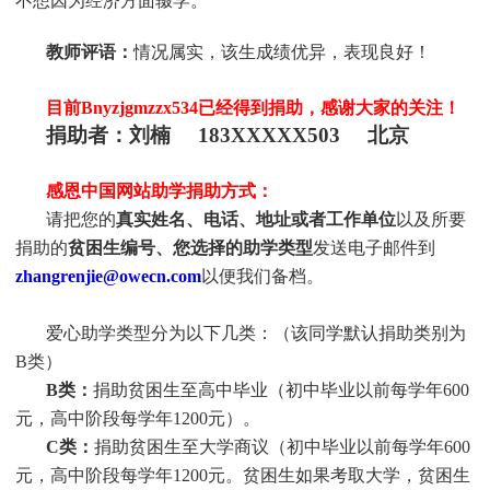
不想因为经济方面辍学。
教师评语：
情况属实，该生成绩优异，表现良好！
目前
Bnyzjgmzzx534
已经得到捐助，感谢大家的关注！
捐助者：
刘楠 183XXXXX503 北京
感恩中国网站助学捐助方式：
请把您的
真实姓名、电话、地址或者工作单位
以及所要
捐助的
贫困生编号、您选择的助学类型
发送电子邮件到
zhangrenjie@owecn.com
以便我们备档。
爱心助学类型分为以下几类：（该同学默认捐助类别为
B类）
B类：
捐助贫困生至高中毕业（初中毕业以前每学年
600
元，高中阶段每学年1200元）。
C类：
捐助贫困生至大学商议（初中毕业以前每学年
600
元，高中阶段每学年1200元。贫困生如果考取大学，贫困生