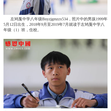
左鸠戛中学
八
年级
Bnyzjgmzzx534，照片中的男孩
1999年
5月12日
出生，
2018
年
9月至2019年7月就读于左鸠戛中学八
年级（1）班，住校。