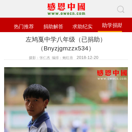
助学捐助
热门推荐
捐助解答
求助纪实
左鸠戛中学八年级（已捐助）
（Bnyzjgmzzx534）
2018-12-20
摄影：张仁杰 编排：鲍红蓓
查看数