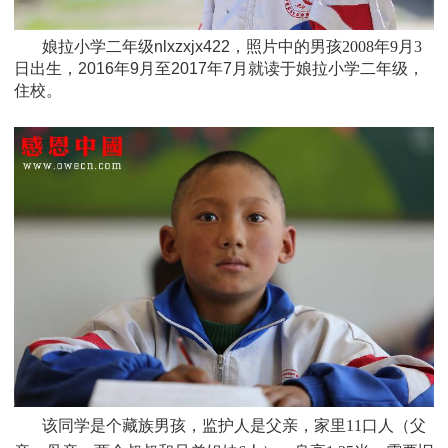
娘拉小学二年级nlxzxjx422，照片中的男孩
2008年9月3
日
出生，
2016年9月至2017年7月就读于
娘拉小学二年级
，
住校。
该同学是个
藏族
男孩，监护人是父亲，家里
11口人（父