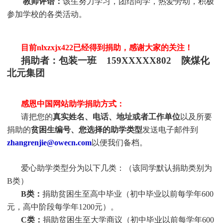
教师评语：
该生努力学习，团结同学，热爱劳动，积极
参加学校的各类活动。
目前
nlxzxjx422
已经得到捐助，感谢大家的关注！
捐助者：包装一班 159XXXXX802 陕煤化
北元集团
感恩中国网站助学捐助方式：
请把您的
真实姓名、电话、地址或者工作单位
以及所要
捐助的
贫困生编号、您选择的助学类型
发送电子邮件到
zhangrenjie@owecn.com
以便我们备档。
爱心助学类型分为以下几类：（该同学默认捐助类别为
B类）
B类：
捐助贫困生至高中毕业（初中毕业以前每学年600
元，高中阶段每学年1200元）。
C类：
捐助贫困生至大学商议（初中毕业以前每学年600