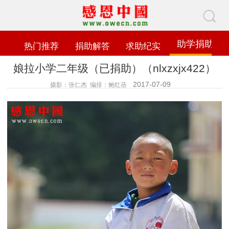
助学捐助
热门推荐
捐助解答
求助纪实
娘拉小学二年级（已捐助）（nlxzxjx422）
2017-07-09
摄影：张仁杰 编排：鲍红蓓
查看数