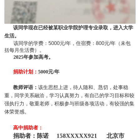
该同学现在已经被
某
职业学院护理专业
录取，进入大学
生活。
该同学
的学费：
5000元/年，住宿费：800元/年（未包
括每月生活费）
。
2025
年参加高考。
捐助计划：
5000元/年
教师评语：
该生思想上进，待人随和、恳切，处事稳
重，同学关系融洽，学习认真努力，有自己的学习目标和较
强执行力，敬重老师，积极参与班级各项活动，有较强的集
体荣誉感。
高中捐助者：
捐助者：陈诺 158XXXXX921 北京市