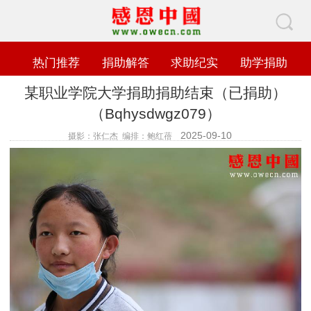
热门推荐
捐助解答
求助纪实
助学捐助
某职业学院大学捐助捐助结束（已捐助）
（Bqhysdwgz079）
2025-09-10
摄影：张仁杰 编排：鲍红蓓
查看数