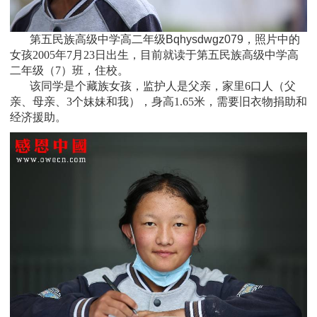
第五民族高级中学高二年级Bqhysdwgz079，照片中的
女孩
2005年7月23日
出生，
目前就读于
第五民族高级中学高
二年级
（7）班
，住校。
该同学是个
藏族
女孩，监护人是
父亲，家里6口人（父
亲、母亲、3个妹妹和我），身高1.65米，需要旧衣物捐助和
经济援助。