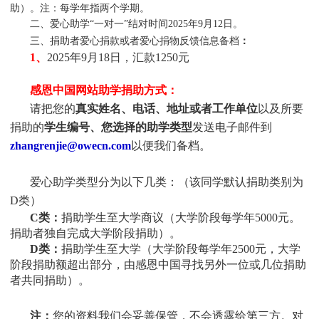
助）。注：每学年指两个学期。
二、爱心助学“一对一”结对时间2025年9月12日。
三、捐助者爱心捐款或者爱心捐物反馈信息备档
：
1、
2025年9月18日，汇款1250元
感恩中国网站助学捐助方式：
请把您的
真实姓名、电话、地址或者工作单位
以及所要
捐助的
学生编号、您选择的助学类型
发送电子邮件到
zhangrenjie@owecn.com
以便我们备档。
爱心助学类型分为以下几类：（该同学默认捐助类别为
D
类）
C类：
捐助学生至大学商议（大学阶段每学年5000元。
捐助者独自完成大学阶段捐助）。
D类：
捐助学生至大学（大学阶段每学年2500元，大学
阶段捐助额超出部分，由感恩中国寻找另外一位或几位捐助
者共同捐助）。
注：
您的资料我们会妥善保管，不会透露给第三方。对