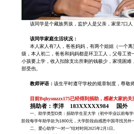
该同
学是个藏族男孩，监护人是父亲，家里7口人，
该同学家庭生活状况：
本人家人有7人，爸爸妈妈，有两个姐姐（一个
级，本人初二，爸爸和妈妈都是环卫工人，父母工资一个
小孩要上学，收入扣除支出所剩的钱极少，家境困难
部受伤。
教师评语：
该生平时遵守学校的规章制度，尊敬
目前Bqhysmzzx175
已经得到捐助，感谢大家的关
捐助者：李洋 183XXXXX984 国外
一、助学类型D类：捐助学生至大学（初中毕业以前每学年
阶段每学年助学款为1800元，大学阶段由感恩中国寻找另
二、爱心助学“一对一”结对时间2025年2月1日
。