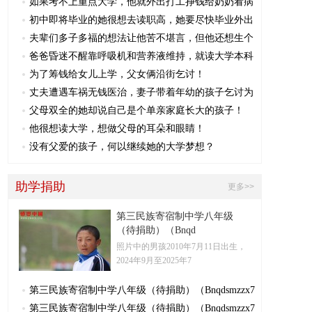
如果考不上重点大学，他就外出打工挣钱给奶奶看病
初中即将毕业的她很想去读职高，她要尽快毕业外出
夫辈们多子多福的想法让他苦不堪言，但他还想生个
爸爸昏迷不醒靠呼吸机和营养液维持，就读大学本科
为了筹钱给女儿上学，父女俩沿街乞讨！
丈夫遭遇车祸无钱医治，妻子带着年幼的孩子乞讨为
父母双全的她却说自己是个单亲家庭长大的孩子！
他很想读大学，想做父母的耳朵和眼睛！
没有父爱的孩子，何以继续她的大学梦想？
助学捐助
更多>>
第三民族寄宿制中学八年级
（待捐助）（Bnqd
照片中的男孩2010年7月11日出生，
2024年9月至2025年7
第三民族寄宿制中学八年级（待捐助）（Bnqdsmzzx7
第三民族寄宿制中学八年级（待捐助）（Bnqdsmzzx7