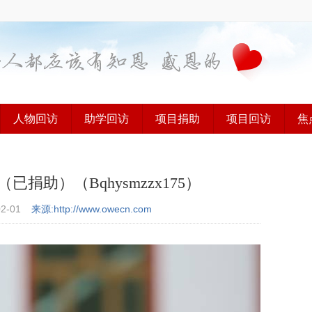
人物回访
助学回访
项目捐助
项目回访
焦
助）（Bqhysmzzx175）
02-01
来源:http://www.owecn.com