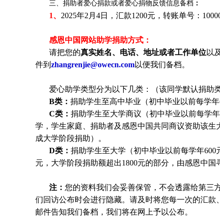
三、捐助者爱心捐款或者爱心捐物反馈信息备档
：
1、
2025年2月4日，汇款1200元，转账单号：100005000
感恩中国网站助学捐助方式：
请把您的
真实姓名、电话、地址或者工作单位
以
件到
zhangrenjie@owecn.com
以便我们备档。
爱心助学类型分为以下几类：（该同学默认捐助类
B类：
捐助学生至高中毕业（初中毕业以前每学年6
C类：
捐助
学生
至大学商议（初中毕业以前每学年6
学，
学生
家庭、捐助者及感恩中国共同商议资助该生
成大学阶段捐助）。
D类：
捐助
学生
至大学（初中毕业以前每学年600元
元，大学阶段捐助额超出1800元的部分，由感恩中
注：
您的资料我们会妥善保管，不会透露给第三
们回访公布时会进行隐藏。请及时将您每一次的汇款
邮件告知我们备档，我们将在网上予以公布。