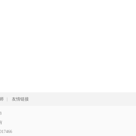
师
|
友情链接
8
所有
17466