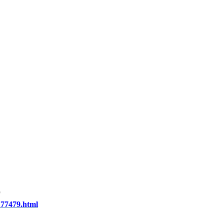
）
177479.html