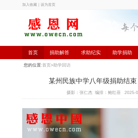
加入收藏
｜
设为首页
首页
捐助解答
求助纪实
助学捐助
您的位置:
首页
>
助学回访
某州民族中学八年级捐助结束（已捐
摄影：张仁杰 编排：鲍红蓓
2025-