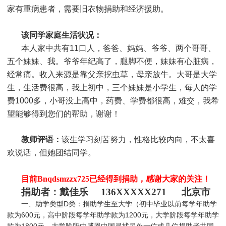
家有重病患者，需要旧衣物捐助和经济援助
。
该同学家庭生活状况：
本人家中共有11口人，爸爸、妈妈、爷爷、两个哥哥、
五个妹妹、我。爷爷年纪高了，腿脚不便，妹妹有心脏病，
经常痛。收入来源是靠父亲挖虫草，母亲放牛。大哥是大学
生，生活费很高，我上初中，三个妹妹是小学生，每人的学
费1000多，小哥没上高中，药费、学费都很高，难交，我希
望能够得到您们的帮助，谢谢！
教师评语：
该生学习刻苦努力，性格比较内向，不太喜
欢说话，但她团结同学。
目前Bnqdsmzzx725
已经得到捐助，感谢大家的关注！
捐助者：戴佳乐 136XXXXX271 北京市
一、助学类型D类：捐助学生至大学（初中毕业以前每学年助学
款为600元，高中阶段每学年助学款为1200元，大学阶段每学年助学