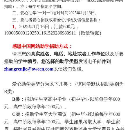
款为1800元，大学阶段由感恩中国寻找另外一位或几位捐助者共同
捐助）。注：每学年指两个学期。
二、爱心助学“一对一”结对时间2025年1月13日
。
三、捐助者爱心捐款或者爱心捐物反馈信息备档
：
1、
2025年1月16日，汇款600元，
1000050001202501161529286980911（微信转账）
感恩中国网站助学捐助方式：
请把您的
真实姓名、电话、地址或者工作单位
以及所要
捐助的
学生编号、您选择的助学类型
发送电子邮件到
zhangrenjie@owecn.com
以便我们备档。
爱心助学类型分为以下几类：（该同学默认捐助类别为
B类）
B类：
捐助学生至高中毕业（初中毕业以前每学年600
元，高中阶段每学年1200元）。
C类：
捐助
学生
至大学商议（初中毕业以前每学年600
元，高中阶段每学年1200元。
学生
如果考取大学，
学生
家
庭、捐助者及感恩中国共同商议资助该生大学学费及其在校