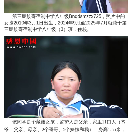
第三民族寄宿制中学八年级Bnqdsmzzx725，照片中的
女孩2010年3月1日
出生，
2024年9月至2025年7月就读于
第
三民族寄宿制中学八年级
（3）班
，住校。
该同学是个
藏族
女孩，监护人是父亲，家里11口人（爷
爷、父亲、母亲、2个哥哥、5个妹妹和我），身高1.55米，