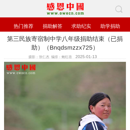
热门推荐
捐助解答
求助纪实
助学捐助
第三民族寄宿制中学八年级捐助结束（已捐
助）（Bnqdsmzzx725）
2025-01-13
摄影：张仁杰 编排：鲍红蓓
查看数