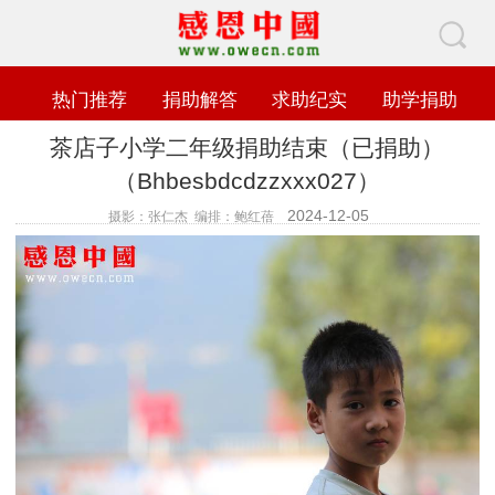
热门推荐
捐助解答
求助纪实
助学捐助
茶店子小学二年级捐助结束（已捐助）
（Bhbesbdcdzzxxx027）
2024-12-05
摄影：张仁杰 编排：鲍红蓓
查看数