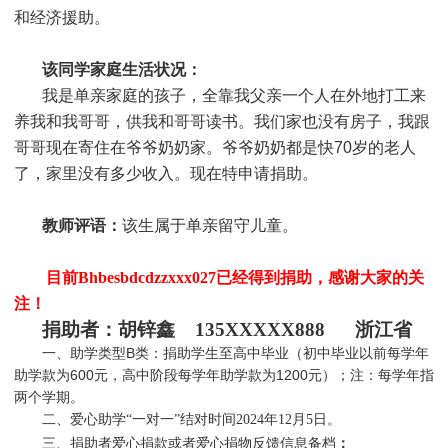
和经济援助
。
该同学家庭生活状况：
我是单亲家庭的孩子，全靠我父亲一个人在外地打工来
养我和我哥哥，供我和哥哥读书。我们家也没有房子，我跟
哥哥现在寄住在爷爷奶奶家。爷爷奶奶都是快70岁的老人
了，家里没有多少收入。现在特申请捐助。
教师评语：
该生属于单亲留守儿童。
目前Bhbesbdcdzzxxx027
已经得到捐助，感谢大家的关
注！
捐助者：胡锌鑫 135XXXXX888 浙江省
一、助学类型B类：捐助学生至高中毕业（初中毕业以前每学年
助学款为600元，高中阶段每学年助学款为1200元）；注：每学年指
两个学期。
二、爱心助学“一对一”结对时间2024年12月5
日。
三、捐助者爱心捐款或者爱心捐物反馈信息备档
：