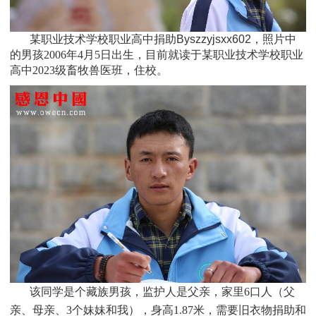
某职业技术学校职业高中捐助Byszzyjsxx602，照片中
的男孩
2006
年4月5日
出生，目前就读于
某职业技术学校职业
高中
2023
级
畜牧兽医班
，住校
。
该同学是个
藏族
男孩，监护人是父亲，家里6口人（父
亲、母亲、3个妹妹和我），身高1.87米，需要旧衣物捐助和