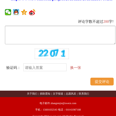
评论字数不超过
200
字!
验证码：
换一张
关于我们
|
捐助需知
|
文字报道
|
志愿风采
|
联系我们
电子邮件:zhangrenjie@owecn.com
手机：15601032543 电话：010-61987188