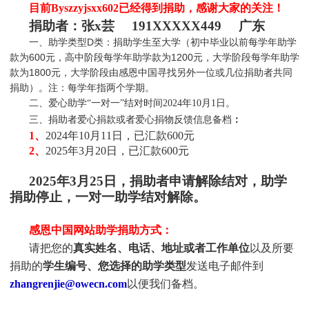
目前Byszzyjsxx602
已经得到捐助，感谢大家的关注！
捐助者：张x芸 191XXXXX449 广东
一、助学类型D类：捐助学生至大学（初中毕业以前每学年助学
款为600元，高中阶段每学年助学款为1200元，大学阶段每学年助学
款为1800元，大学阶段由感恩中国寻找另外一位或几位捐助者共同
捐助）。注：每学年指两个学期。
二、爱心助学“一对一”结对时间2024年10月1
日。
三、捐助者爱心捐款或者爱心捐物反馈信息备档
：
1、
2024年10月11日，已汇款600元
2、
2025年3月20日，已汇款600元
202
5
年
3
月
25日，捐助者申请解除结对，助学
捐助停止，一对一助学结对解除。
感恩中国网站助学捐助方式：
请把您的
真实姓名、电话、地址或者工作单位
以及所要
捐助的
学生编号、您选择的助学类型
发送电子邮件到
zhangrenjie@owecn.com
以便我们备档。