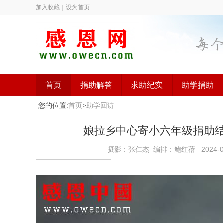
加入收藏
｜
设为首页
首页
捐助解答
求助纪实
助学捐助
您的位置:
首页
>
助学回访
娘拉乡中心寄小六年级捐助结束（
摄影：张仁杰 编排：鲍红蓓
2024-