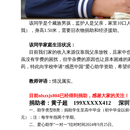
该同学是个
藏族
男孩，监护人是父亲，家里
10
口
我），身高1.50米，需要旧衣物捐助和经济援助
。
该同学家庭生活状况：
目前我们家的收入来源仅靠我父亲放牧，且家中
虽没有学费的困扰，但学杂费的原因也让原本困难的
药，特此向学校申请“感恩中国”爱心助学资助，希望
教师评语：
情况属实。
目前nlxzxjx804
已经得到捐助，感谢大家的关注！
捐助者：黄子超 199XXXXX412 深
一、助学类型B类：捐助学生至高中毕业（初中毕业以前每
元）；注：每学年指两个学期。
二、爱心助学“一对一”结对时间2024年9月25
日。