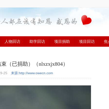
人物回访
助学回访
项目捐助
项目回访
焦
已捐助）（nlxzxjx804）
09-25
来源:http://www.owecn.com