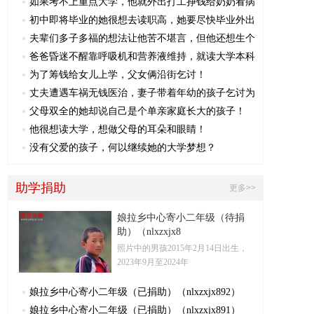
如果考不上重点大学，他就外出打工挣钱给奶奶看病
初中即将毕业的她很想去读职高，她要尽快毕业外出
夫辈们多子多福的想法让他苦不堪言，但他还想生个
爸爸昏迷不醒靠呼吸机和营养液维持，就读大学本科
为了筹钱给女儿上学，父女俩沿街乞讨！
丈夫遭遇车祸无钱医治，妻子带着年幼的孩子乞讨为
父母双全的她却说自己是个单亲家庭长大的孩子！
他很想读大学，想做父母的耳朵和眼睛！
没有父爱的孩子，何以继续她的大学梦想？
助学捐助
更多>>
娘拉乡中心寄小二年级（待捐
助）（nlxzxjx8
照片中的男孩2015年2月14日​出生，
2023年9月至2024年
娘拉乡中心寄小二年级（已捐助）（nlxzxjx892）
娘拉乡中心寄小二年级（已捐助）（nlxzxjx891）