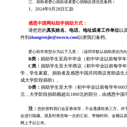
三、捐助者爱心捐款或者爱心捐物反馈信息备档
：
1、
2024年9月28日汇款
感恩中国网站助学捐助方式：
请把您的
真实姓名、电话、地址或者工作单位
以
件到
zhangrenjie@owecn.com
以便我们备档。
爱心助学类型分为以下几类：（该同学默认捐助类别为B
B类：
捐助学生至高中毕业（初中毕业以前每学年6
C类：
捐助
学生
至大学商议（初中毕业以前每学年6
学，
学生
家庭、捐助者及感恩中国共同商议资助该生
成大学阶段捐助）。
D类：
捐助
学生
至大学（初中毕业以前每学年600元
元，大学阶段捐助额超出1800元的部分，由感恩中
注：
您的资料我们会妥善保管，不会透露给第三方。对
会进行隐藏。请及时将您每一次的汇款、寄物时间、金额以
网上予以公布。