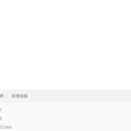
师
|
友情链接
8
所有
17466