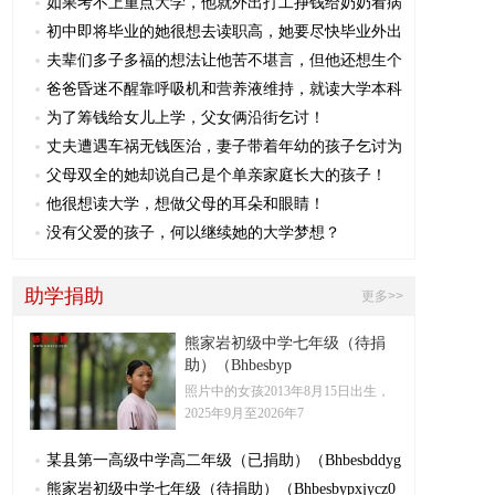
如果考不上重点大学，他就外出打工挣钱给奶奶看病
初中即将毕业的她很想去读职高，她要尽快毕业外出
夫辈们多子多福的想法让他苦不堪言，但他还想生个
爸爸昏迷不醒靠呼吸机和营养液维持，就读大学本科
为了筹钱给女儿上学，父女俩沿街乞讨！
丈夫遭遇车祸无钱医治，妻子带着年幼的孩子乞讨为
父母双全的她却说自己是个单亲家庭长大的孩子！
他很想读大学，想做父母的耳朵和眼睛！
没有父爱的孩子，何以继续她的大学梦想？
助学捐助
更多>>
熊家岩初级中学七年级（待捐
助）（Bhbesbyp
照片中的女孩2013年8月15日出生，
2025年9月至2026年7
某县第一高级中学高二年级（已捐助）（Bhbesbddyg
熊家岩初级中学七年级（待捐助）（Bhbesbypxjycz0