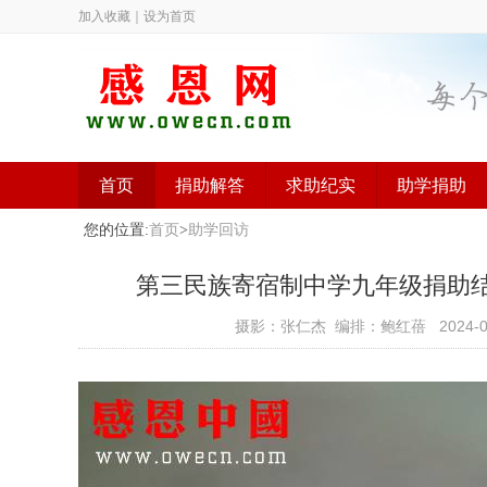
加入收藏
｜
设为首页
首页
捐助解答
求助纪实
助学捐助
您的位置:
首页
>
助学回访
第三民族寄宿制中学九年级捐助结束（
摄影：张仁杰 编排：鲍红蓓
2024-