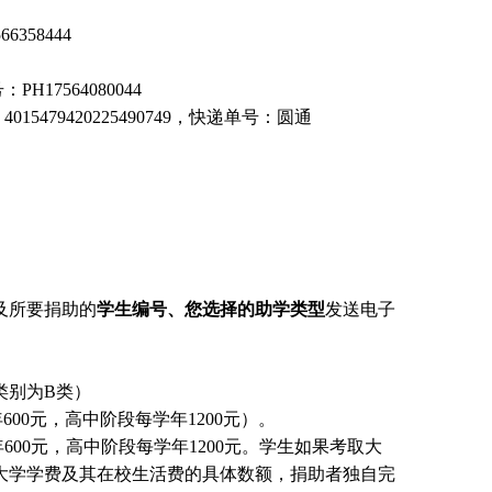
358444
17564080044
5479420225490749，快递单号：圆通
及所要捐助的
学生编号、您选择的助学类型
发送电子
类别为B类）
00元，高中阶段每学年1200元）。
00元，高中阶段每学年1200元。
学生
如果考取大
大学学费及其在校生活费的具体数额，捐助者独自完