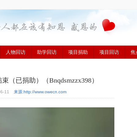
人物回访
助学回访
项目捐助
项目回访
焦
已捐助）（Bnqdsmzzx398）
06-11
来源:http://www.owecn.com