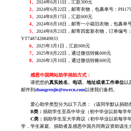
1、
2024年6月11日，汇款300元
2、
2024年6月22日，邮寄衣物，包裹单号：PH17566
3、
2024年8月17日，汇款600元
4、
2024年8月18日，邮寄一小箱旧衣物，包裹单号：PH
5、
2024年8月23日，邮寄四套新衣物，订单编号：401
YT7487428849833
6、
2025年3月1日，汇款600元
7、
2025年8月22日，通过微信转账600元
8、
2026年3月10日，通过微信转账600元
感恩中国网站助学捐助方式：
请把您的
真实姓名、电话、地址或者工作单位
以
邮件到
zhangrenjie@owecn.com
以便我们备档。
爱心助学类型分为以下几类：（该同学默认捐助
B类：
捐助学生至高中毕业（初中毕业以前每学年6
C类：
捐助
学生
至大学商议（初中毕业以前每学年6
学，
学生
家庭、捐助者及感恩中国共同商议资助该生