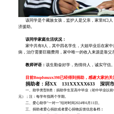
该同学是个
藏族
女孩，监护人是
父亲，家里
8
口人
济援助
。
该同学家庭生活状况：
家中共有8人，其中四名学生，大姐毕业后在家中
病，治疗需要巨额费用，家中唯一的收入来源是靠父
教师评语：
该生勤奋好学，热情待人，诚实守信
目前Bnqdsmzzx398
已经得到捐助，感谢大家的关
捐助者：邱XX 131XXXXX633 深圳
一、助学类型B类：捐助学生至高中毕业（初中毕业以前每
元）；注：每学年指两个学期。
二、爱心助学“一对一”结对时间2024年6月11日。
三、捐助者爱心捐款或者爱心捐物反馈信息备档
：