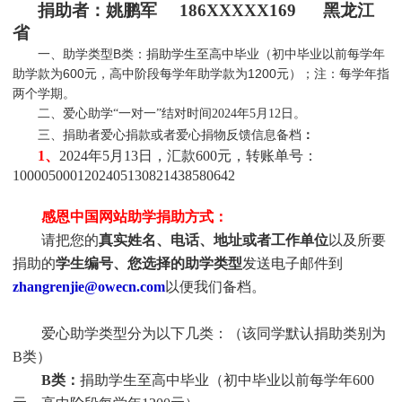
捐助者：姚鹏军 186XXXXX169 黑龙江
省
一、助学类型B类：捐助学生至高中毕业（初中毕业以前每学年
助学款为600元，高中阶段每学年助学款为1200元）；注：每学年指
两个学期。
二、爱心助学“一对一”结对时间2024年5月12日。
三、捐助者爱心捐款或者爱心捐物反馈信息备档
：
1、
2024年5月
13
日，汇款600元，转账单号：
1000050001202405130821438580642
感恩中国网站助学捐助方式：
请把您的
真实姓名、电话、地址或者工作单位
以及所要
捐助的
学生编号、您选择的助学类型
发送电子邮件到
zhangrenjie@owecn.com
以便我们备档。
爱心助学类型分为以下几类：（该同学默认捐助类别为
B类）
B类：
捐助学生至高中毕业（初中毕业以前每学年600