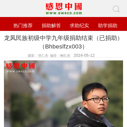
热门推荐
捐助解答
求助纪实
助学捐助
龙凤民族初级中学九年级捐助结束（已捐助）
（Bhbeslfzx003）
2024-05-12
摄影：张仁杰 编排：鲍红蓓
查看数