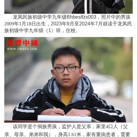
龙凤民族初级中学九年级Bhbeslfzx003，照片中的男孩
2009
年1月18日
出生，
2023年9月至2024年7月就读于
龙凤民
族初级
中学九年级
（1）班
，住校。
该同学是个
侗族男孩，监护人是父亲，家里4口人（父
亲、母亲、弟弟和我），身高1.61米，家有重病患者，需要