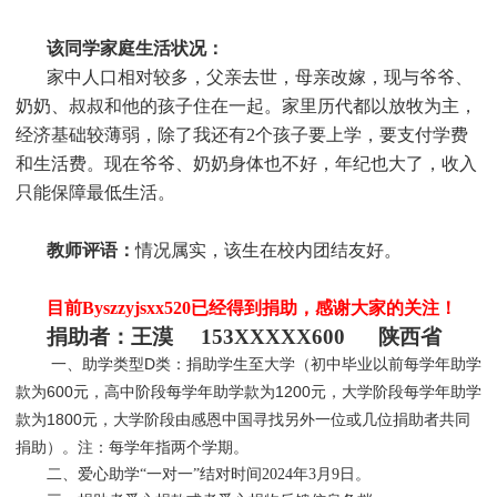
该同学家庭生活状况：
家中人口相对较多，父亲去世，母亲改嫁，现与爷爷、
奶奶、叔叔和他的孩子住在一起。家里历代都以放牧为主，
经济基础较薄弱，除了我还有2个孩子要上学，要支付学费
和生活费。现在爷爷、奶奶身体也不好，年纪也大了，收入
只能保障最低生活。
教师评语：
情况属实，该生在校内团结友好。
目前
Byszzyjsxx520
已经得到捐助，感谢大家的关注！
捐助者：
王漠 153XXXXX600 陕西省
一、助学类型D类：捐助学生至大学（初中毕业以前每学年助学
款为600元，高中阶段每学年助学款为1200元，大学阶段每学年助学
款为1800元，大学阶段由感恩中国寻找另外一位或几位捐助者共同
捐助）。注：每学年指两个学期。
二、爱心助学“一对一”结对时间2024年3月9日。