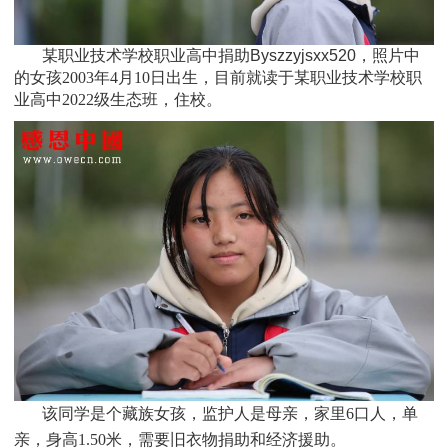
某职业技术学校职业高中捐助Byszzyjsxx520，照片中
的女孩
2003
年4月10日
出生，目前就读于
某职业技术学校职
业高中
2022
级
生态班
，住校
。
该同学是个
藏族
女孩，监护人是母亲，家里6口人，单
亲，身高1.50米，需要旧衣物捐助和经济援助
。