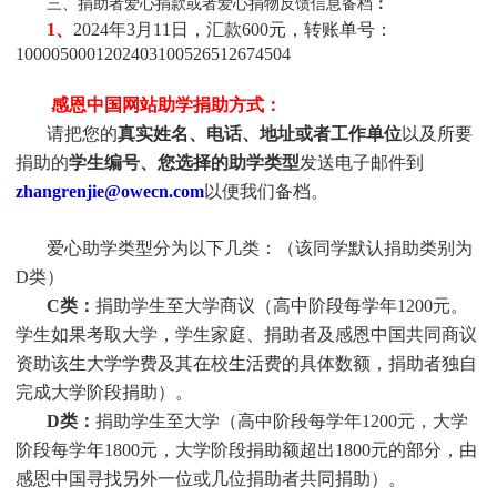
三、捐助者爱心捐款或者爱心捐物反馈信息备档
：
1、
2024年3月11日，汇款600元，转账单号：
1000050001202403100526512674504
感恩中国网站助学捐助方式：
请把您的
真实姓名、电话、地址或者工作单位
以及所要
捐助的
学生编号、您选择的助学类型
发送电子邮件到
zhangrenjie@owecn.com
以便我们备档。
爱心助学类型分为以下几类：（该同学默认捐助类别为
D类）
C类：
捐助
学生
至大学商议（高中阶段每学年1200元。
学生
如果考取大学，
学生
家庭、捐助者及感恩中国共同商议
资助该生大学学费及其在校生活费的具体数额，捐助者独自
完成大学阶段捐助）。
D类：
捐助
学生
至大学（高中阶段每学年1200元，大学
阶段每学年1800元，大学阶段捐助额超出1800元的部分，由
感恩中国寻找另外一位或几位捐助者共同捐助）。