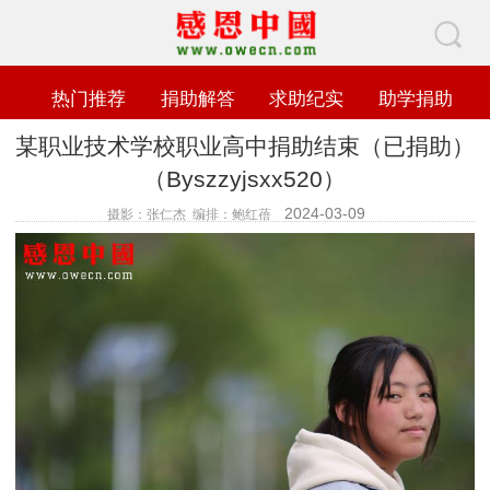
热门推荐
捐助解答
求助纪实
助学捐助
某职业技术学校职业高中捐助结束（已捐助）
（Byszzyjsxx520）
2024-03-09
摄影：张仁杰 编排：鲍红蓓
查看数