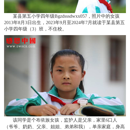
某县第五小学四年级Bgzdsssdwxx057，照片中的女孩
2013
年8月3日
出生，2
023年9月至2024年7月
就读于
某县
第五
小学四年级
（3）班
，不住校。
该同学是个
布依族
女孩，监护人是
父亲，家里
6
口人
（爷爷、奶奶、父亲、姐姐、弟弟和我），单亲家庭，身高