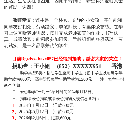
生活。生活实在很困难，因此申请捐助，希望得到爱心人士
的帮助，谢谢!
教师评语：
该生是一个朴实、文静的小女孩。平时能和
同学友好相处，劳动踏实，尊敬师长，有集体荣誉感。在学
习上认真听老师讲课，按时完成老师布置的作业，书写认
真，成绩优秀；能积极参加班级、学校组织的各项活动，劳
动踏实，是一名品学兼优的学生。
目前Bgzdsssdwxx057
已经得到捐助，感谢大家的关注！
捐助者：
王小姐 (852）XXXXX951 香港
一、助学类型B类：捐助学生至高中毕业（初中毕业以前每学年
助学款为600元，高中阶段每学年助学款为1200元）；注：每学年指
两个学期。
二、爱心助学“一对一”结对时间2024年1月8日。
三、捐助者爱心捐款或者爱心捐物反馈信息备档
：
1、
2024年1月12日，汇款600元
2、
2025年5月12日，汇款600元
3、
2026年2月6日，汇款600元