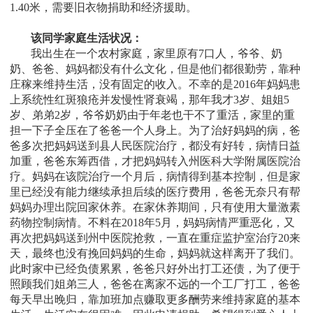
1.40米，需要旧衣物捐助和经济援助
。
该同学家庭生活状况：
我出生在一个农村家庭，家里原有7口人，爷爷、奶
奶、爸爸、妈妈都没有什么文化，但是他们都很勤劳，靠种
庄稼来维持生活，没有固定的收入。不幸的是2016年妈妈患
上系统性红斑狼疮并发慢性肾衰竭，那年我才3岁、姐姐5
岁、弟弟2岁，爷爷奶奶由于年老也干不了重活，家里的重
担一下子全压在了爸爸一个人身上。为了治好妈妈的病，爸
爸多次把妈妈送到县人民医院治疗，都没有好转，病情日益
加重，爸爸东筹西借，才把妈妈转入州医科大学附属医院治
疗。妈妈在该院治疗一个月后，病情得到基本控制，但是家
里已经没有能力继续承担后续的医疗费用，爸爸无奈只有帮
妈妈办理出院回家休养。在家休养期间，只有使用大量激素
药物控制病情。不料在2018年5月，妈妈病情严重恶化，又
再次把妈妈送到州中医院抢救，一直在重症监护室治疗20来
天，最终也没有挽回妈妈的生命，妈妈就这样离开了我们。
此时家中已经负债累累，爸爸只好外出打工还债，为了便于
照顾我们姐弟三人，爸爸在离家不远的一个工厂打工，爸爸
每天早出晚归，靠加班加点赚取更多酬劳来维持家庭的基本