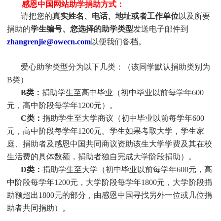
感恩中国网站助学捐助方式：
请把您的
真实
姓
名、电话、地址或者工作单位
以及所要
捐助的
学生编号、您选择的助学类型
发送电子邮件到
zhangrenjie@owecn.com
以便我们备档。
爱心助学类型分为以下几类：（该同学默认捐助类别为
B类）
B类：
捐助学生至高中毕业（初中毕业以前每学年600
元，高中阶段每学年1200元）。
C类：
捐助
学生
至大学商议（初中毕业以前每学年600
元，高中阶段每学年1200元。
学生
如果考取大学，
学生
家
庭、捐助者及感恩中国共同商议资助该生大学学费及其在校
生活费的具体数额，捐助者独自完成大学阶段捐助）。
D类：
捐助
学生
至大学（初中毕业以前每学年600元，高
中阶段每学年1200元，大学阶段每学年1800元，大学阶段捐
助额超出1800元的部分，由感恩中国寻找另外一位或几位捐
助者共同捐助）。