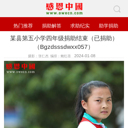
热门推荐
捐助解答
求助纪实
助学捐助
某县第五小学四年级捐助结束（已捐助）
（Bgzdsssdwxx057）
2024-01-08
摄影：张仁杰 编排：鲍红蓓
查看数