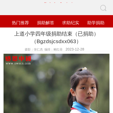
热门推荐
捐助解答
求助纪实
助学捐助
上道小学四年级捐助结束（已捐助）
（Bgzdsjcsdxx063）
2023-12-28
摄影：张仁杰 编排：鲍红蓓
查看数