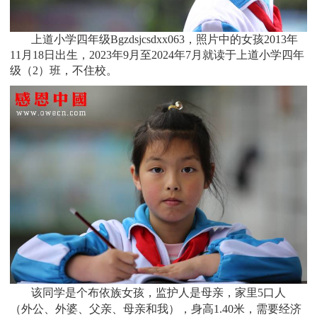
上道小学四年级Bgzdsjcsdxx063，照片中的女孩
2013
年
11月18日
出生，2
023年9月至2024年7月
就读于
上道小学四年
级
（2）班
，不住校。
该同学是个
布依族女孩，监护人是
母亲，家里5口人
（外公、外婆、父亲、母亲和我），身高1.40米，需要经济