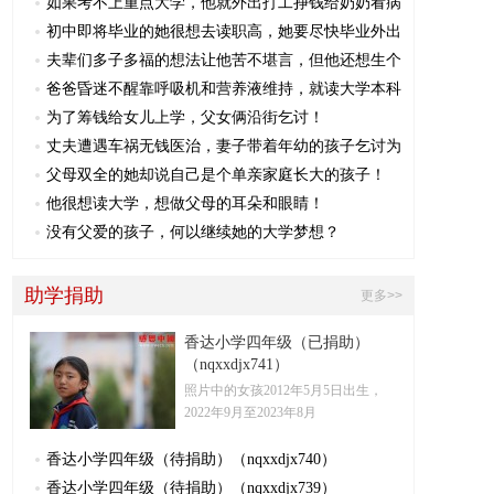
如果考不上重点大学，他就外出打工挣钱给奶奶看病
初中即将毕业的她很想去读职高，她要尽快毕业外出
夫辈们多子多福的想法让他苦不堪言，但他还想生个
爸爸昏迷不醒靠呼吸机和营养液维持，就读大学本科
为了筹钱给女儿上学，父女俩沿街乞讨！
丈夫遭遇车祸无钱医治，妻子带着年幼的孩子乞讨为
父母双全的她却说自己是个单亲家庭长大的孩子！
他很想读大学，想做父母的耳朵和眼睛！
没有父爱的孩子，何以继续她的大学梦想？
助学捐助
更多>>
香达小学四年级（已捐助）
（nqxxdjx741）
照片中的女孩2012年5月5日出生，
2022年9月至2023年8月
香达小学四年级（待捐助）（nqxxdjx740）
香达小学四年级（待捐助）（nqxxdjx739）