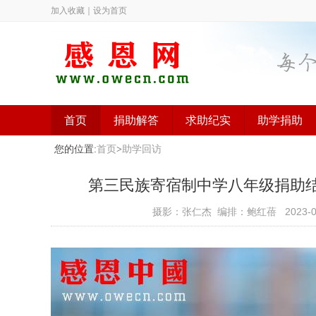
加入收藏
｜
设为首页
首页
捐助解答
求助纪实
助学捐助
您的位置:
首页
>
助学回访
第三民族寄宿制中学八年级捐助结束（
摄影：张仁杰 编排：鲍红蓓
2023-