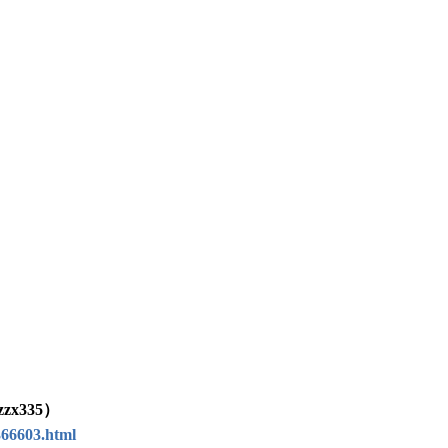
x335）
366603.html