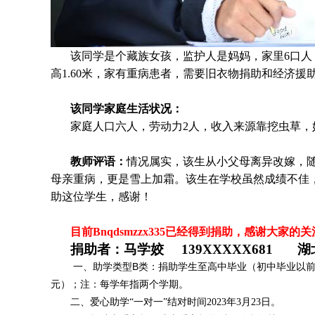
该同学是个
藏族
女孩，监护人是
妈妈，家里6口人
高1.60米，家有重病患者，需要旧衣物捐助和经济援
该同学家庭生活状况：
家庭人口六人，劳动力2人，收入来源靠挖虫草，
教师评语：
情况属实，该生从小父母离异改嫁，
母亲重病，更是雪上加霜。该生在学校虽然成绩不佳
助这位学生，感谢！
目前Bnqdsmzzx335
已经得到捐助，感谢大家的关
捐助者：马学姣 139XXXXX681 湖
一、助学类型B类：捐助学生至高中毕业（初中毕业以前每
元）；注：每学年指两个学期。
二、爱心助学“一对一”结对时间2023年3月23日。