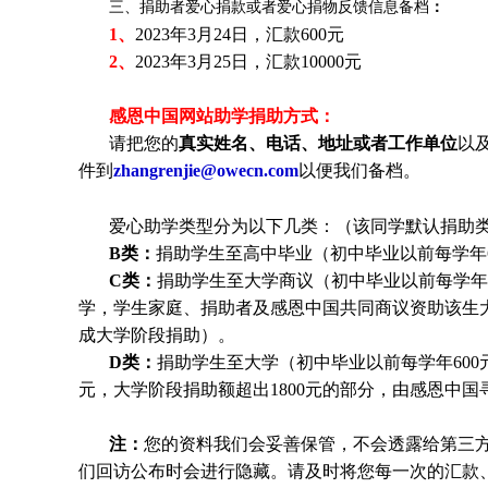
三、捐助者爱心捐款或者爱心捐物反馈信息备档
：
1、
2023年3月24日，汇款600元
2、
2023年3月25日，汇款10000元
感恩中国网站助学捐助方式：
请把您的
真实
姓
名、电话、地址或者工作单位
以
件到
zhangrenjie@owecn.com
以便我们备档。
爱心助学类型分为以下几类：（该同学默认捐助类
B类：
捐助学生至高中毕业（初中毕业以前每学年6
C类：
捐助
学生
至大学商议（初中毕业以前每学年6
学，
学生
家庭、捐助者及感恩中国共同商议资助该生
成大学阶段捐助）。
D类：
捐助
学生
至大学（初中毕业以前每学年600元
元，大学阶段捐助额超出1800元的部分，由感恩中
注：
您的资料我们会妥善保管，不会透露给第三
们回访公布时会进行隐藏。请及时将您每一次的汇款