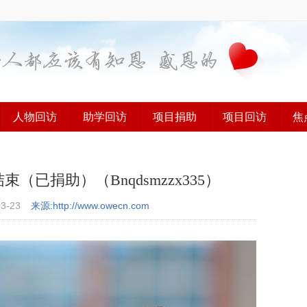
人物回访
助学回访
项目捐助
项目回访
焦
已捐助）（Bnqdsmzzx335）
03-23
来源:http://www.owecn.com