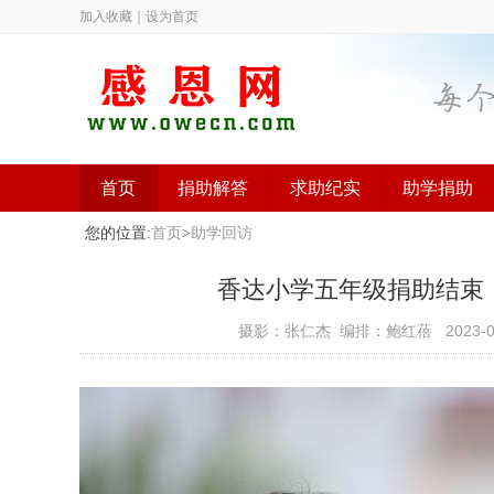
加入收藏
｜
设为首页
首页
捐助解答
求助纪实
助学捐助
您的位置:
首页
>
助学回访
香达小学五年级捐助结束（已捐
摄影：张仁杰 编排：鲍红蓓
2023-