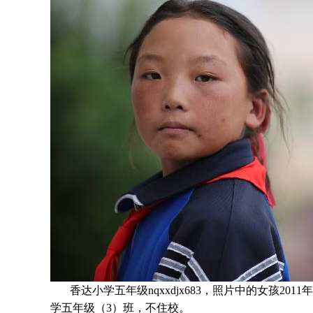
香达小学五年级nqxxdjx683，照片中的女孩
2011
年
学五年级
（3）班
，不住校。