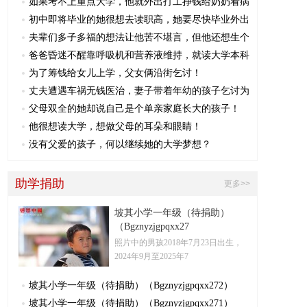
如果考不上重点大学，他就外出打工挣钱给奶奶看病
初中即将毕业的她很想去读职高，她要尽快毕业外出
夫辈们多子多福的想法让他苦不堪言，但他还想生个
爸爸昏迷不醒靠呼吸机和营养液维持，就读大学本科
为了筹钱给女儿上学，父女俩沿街乞讨！
丈夫遭遇车祸无钱医治，妻子带着年幼的孩子乞讨为
父母双全的她却说自己是个单亲家庭长大的孩子！
他很想读大学，想做父母的耳朵和眼睛！
没有父爱的孩子，何以继续她的大学梦想？
助学捐助
更多>>
坡其小学一年级（待捐助）
（Bgznyzjgpqxx27
照片中的男孩2018年7月23日出生，
2024年9月至2025年7
坡其小学一年级（待捐助）（Bgznyzjgpqxx272）
坡其小学一年级（待捐助）（Bgznyzjgpqxx271）