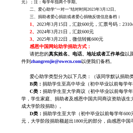
元）；注：每学年指两个学期。
二、爱心助学“一对一”结对时间2023年3月12日。
三、捐助者爱心捐款或者爱心捐物反馈信息备档
：
1、
2023年3月15日，汇款600元，汇票号码：231042
2、
2024年3月21日，汇款600元
3、
2025年3月22日，微信转账600元
感恩中国网站助学捐助方式：
请把您的
真实
姓
名、电话、地址或者工作单位
以
件到
zhangrenjie@owecn.com
以便我们备档。
爱心助学类型分为以下几类：（该同学默认捐助类
B类：
捐助学生至高中毕业（初中毕业以前每学年6
C类：
捐助
学生
至大学商议（初中毕业以前每学年6
学，
学生
家庭、捐助者及感恩中国共同商议资助该生
成大学阶段捐助）。
D类：
捐助
学生
至大学（初中毕业以前每学年600元
元，大学阶段捐助额超出1800元的部分，由感恩中