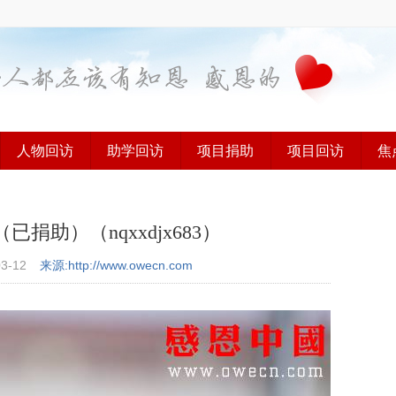
人物回访
助学回访
项目捐助
项目回访
焦
助）（nqxxdjx683）
03-12
来源:http://www.owecn.com