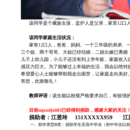
该同学是个
藏族
女孩，监护人是父亲，家里12口人
该同学家庭生活状况：
家有12口人，爸爸、妈妈、一个三年级的弟弟、
三个姐、两个哥哥。大姐已经结婚，二姐出嫁已离婚
儿子上幼儿园，小儿子还没有到上学年龄。家庭收入
感压力巨大。为了能够过上幸福的生活，我会以绝对
希望爱心人士能够帮助我走出困苦，让家庭走向美好
答您，此致敬礼！
教师评语：
该生能以校规严格要求自己，有较强
目前nqxxdjx683
已经得到捐助，感谢大家的关注
捐助者：江昱玲 151XXXXX959 江
一、助学类型B类：捐助学生至高中毕业（初中毕业以前每