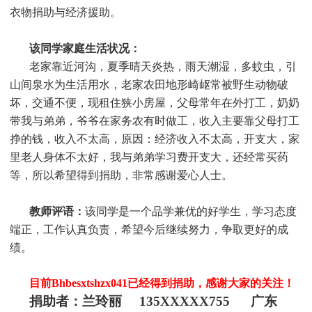
衣物捐助与经济援助
。
该同学家庭生活状况：
老家靠近河沟，夏季晴天炎热，雨天潮湿，多蚊虫，引
山间泉水为生活用水，老家农田地形崎岖常被野生动物破
坏，交通不便，现租住狭小房屋，父母常年在外打工，奶奶
带我与弟弟，爷爷在家务农有时做工，收入主要靠父母打工
挣的钱，收入不太高，原因：经济收入不太高，开支大，家
里老人身体不太好，我与弟弟学习费开支大，还经常买药
等，所以希望得到捐助，非常感谢爱心人士。
教师评语：
该同学是一个品学兼优的好学生，学习态度
端正，工作认真负责，希望今后继续努力，争取更好的成
绩。
目前Bhbesxtshzx041
已经得到捐助，感谢大家的关注！
捐助者：
兰玲丽 135XXXXX755 广东