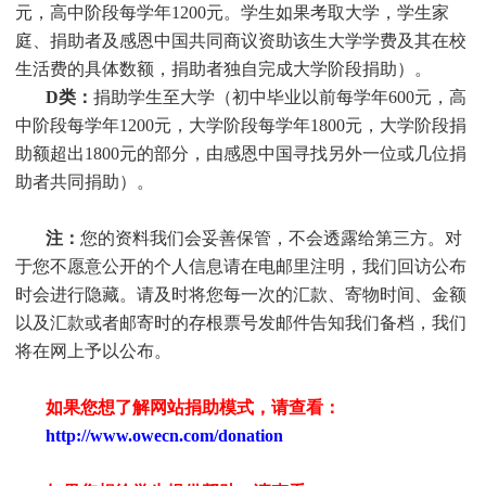
元，高中阶段每学年1200元。
学生
如果考取大学，
学生
家
庭、捐助者及感恩中国共同商议资助该生大学学费及其在校
生活费的具体数额，捐助者独自完成大学阶段捐助）。
D类：
捐助
学生
至大学（初中毕业以前每学年600元，高
中阶段每学年1200元，大学阶段每学年1800元，大学阶段捐
助额超出1800元的部分，由感恩中国寻找另外一位或几位捐
助者共同捐助）。
注：
您的资料我们会妥善保管，不会透露给第三方。对
于您不愿意公开的个人信息请在电邮里注明，我们回访公布
时会进行隐藏。请及时将您每一次的汇款、寄物时间、金额
以及汇款或者邮寄时的存根票号发邮件告知我们备档，我们
将在网上予以公布。
如果您想了解网站捐助模式，请查看：
http://www.owecn.com/donation