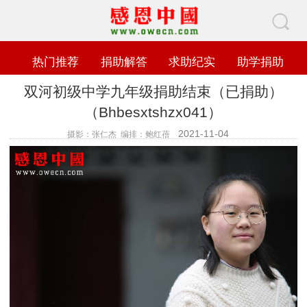
热门推荐
捐助解答
求助纪实
助学捐助
双河初级中学九年级捐助结束（已捐助）
（Bhbesxtshzx041）
2021-11-04
摄影：张仁杰 编排：鲍红蓓
查看数