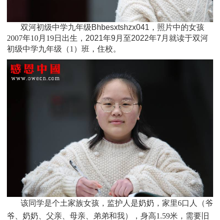
双河初级中学九年级Bhbesxtshzx041，照片中的女孩
2007
年10月19日
出生，
2021年9月至2022年7月就读于
双河
初级中学
九年级
（1）班
，住校。
该同学是个
土家族
女孩，监护人是
奶奶，家里6口人（爷
爷、奶奶、父亲、母亲、弟弟和我），身高1.59米，需要旧