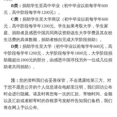
B类：
捐助学生至高中毕业（初中毕业以前每学年600
元，高中阶段每学年1200元）。
C类：
捐助
学生
至大学商议（初中毕业以前每学年600
元，高中阶段每学年1200元。
学生
如果考取大学，
学生
家
庭、捐助者及感恩中国共同商议资助该生大学学费及其在校
生活费的具体数额，捐助者独自完成大学阶段捐助）。
D类：
捐助
学生
至大学（初中毕业以前每学年600元，高
中阶段每学年1200元，大学阶段每学年1800元，大学阶段捐
助额超出1800元的部分，由感恩中国寻找另外一位或几位捐
助者共同捐助）。
注：
您的资料我们会妥善保管，不会透露给第三方。对
于您不愿意公开的个人信息请在电邮里注明，我们回访公布
时会进行隐藏。请及时将您每一次的汇款、寄物时间、金额
以及汇款或者邮寄时的存根票号发邮件告知我们备档，我们
将在网上予以公布。