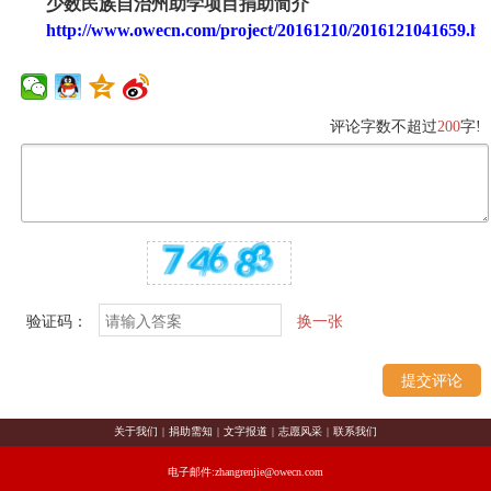
少数民族自治州助学项目捐助简介
http://www.owecn.com/project/20161210/2016121041659.ht
评论字数不超过
200
字!
验证码：
换一张
关于我们
|
捐助需知
|
文字报道
|
志愿风采
|
联系我们
电子邮件:zhangrenjie@owecn.com