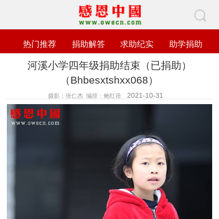
热门推荐
捐助解答
求助纪实
助学捐助
河溪小学四年级捐助结束（已捐助）
（Bhbesxtshxx068）
2021-10-31
摄影：张仁杰 编排：鲍红蓓
查看数