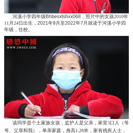
河溪小学四年级Bhbesxtshxx068，照片中的女孩
2010
年
11月24日
出生，
2021年9月至2022年7月就读于
河溪小学四
年级
，住校。
该同学是个
土家族
女孩，监护人是父亲，家里3口人（爷
爷、父亲和我），单亲家庭，身高1.28米，家有残疾人士，