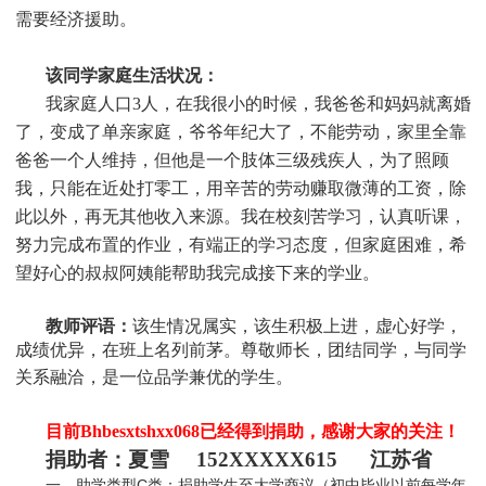
需要经济援助
。
该同学家庭生活状况：
我家庭人口3人，在我很小的时候，我爸爸和妈妈就离婚
了，变成了单亲家庭，爷爷年纪大了，不能劳动，家里全靠
爸爸一个人维持，但他是一个肢体三级残疾人，为了照顾
我，只能在近处打零工，用辛苦的劳动赚取微薄的工资，除
此以外，再无其他收入来源。我在校刻苦学习，认真听课，
努力完成布置的作业，有端正的学习态度，但家庭困难，希
望好心的叔叔阿姨能帮助我完成接下来的学业
。
教师评语：
该生情况属实，该生积极上进，虚心好学，
成绩优异，在班上名列前茅。尊敬师长，团结同学，与同学
关系融洽，是一位品学兼优的学生
。
目前Bhbesxtshxx068
已经得到捐助，感谢大家的关注！
捐助者：
夏雪 152XXXXX615 江苏省
一、助学类型C类：捐助学生至大学商议（初中毕业以前每学年