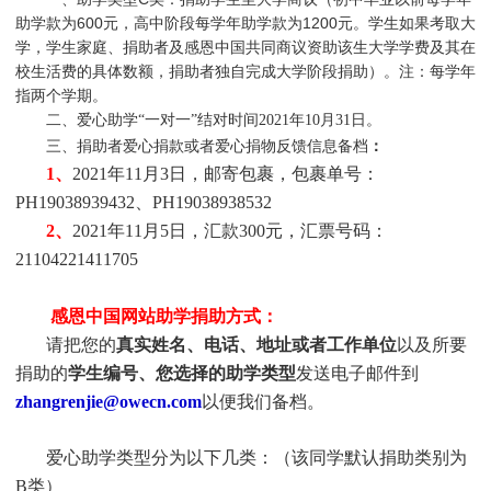
助学款为600元，高中阶段每学年助学款为1200元。学生如果考取大
学，学生家庭、捐助者及感恩中国共同商议资助该生大学学费及其在
校生活费的具体数额，捐助者独自完成大学阶段捐助）。注：每学年
指两个学期。
二、爱心助学“一对一”结对时间2021年10月31日。
三、捐助者爱心捐款或者爱心捐物反馈信息备档
：
1、
2021年11月3日，邮寄包裹，包裹单号：
PH19038939432、PH19038938532
2、
2021年11月5日，汇款300元，汇票号码：
21104221411705
感恩中国网站助学捐助方式：
请把您的
真实姓名、电话、地址或者工作单位
以及所要
捐助的
学生编号、您选择的助学类型
发送电子邮件到
zhangrenjie@owecn.com
以便我们备档。
爱心助学类型分为以下几类：（该同学默认捐助类别为
B类）