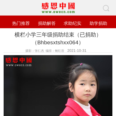
热门推荐
捐助解答
求助纪实
助学捐助
横栏小学三年级捐助结束（已捐助）
（Bhbesxtshxx064）
2021-10-31
摄影：张仁杰 编排：鲍红蓓
查看数