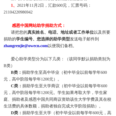
1、
2021年11月2日，汇款600元，汇票号码：
21104220986942
感恩中国网站助学捐助方式：
请把您的
真实姓名、电话、地址或者工作单位
以及所要
捐助的
学生编号、您选择的助学类型
发送电子邮件到
zhangrenjie@owecn.com
以便我们备档。
爱心助学类型分为以下几类：（该同学默认捐助类别为
B类）
B类：
捐助学生至高中毕业（初中毕业以前每学年600
元，高中阶段每学年1200元）。
C类：
捐助
学生
至大学商议（初中毕业以前每学年600
元，高中阶段每学年1200元。
学生
如果考取大学，
学生
家
庭、捐助者及感恩中国共同商议资助该生大学学费及其在校
生活费的具体数额，捐助者独自完成大学阶段捐助）。
D类：
捐助
学生
至大学（初中毕业以前每学年600元，高