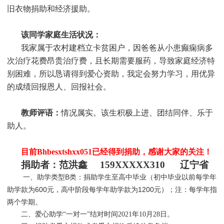
旧衣物捐助和经济援助
。
该同学家庭生活状况：
我家属于农村建档立卡贫困户，因爸爸从小患癫痫病多
次治疗花费昂贵治疗费，且长期需要服药，导致家庭经济特
别困难，所以恳请得到爱心资助，我定会努力学习，用优异
的成绩回报恩人、回报社会。
教师评语：
情况属实。该生积极上进、团结同伴、乐于
助人。
目前Bhbesxtshxx051
已经得到捐助，感谢大家的关注！
捐助者：
范洪鑫 159XXXXX310 辽宁省
一、助学类型B类：捐助学生至高中毕业（初中毕业以前每学年
助学款为600元，高中阶段每学年助学款为1200元）；注：每学年指
两个学期。
二、爱心助学“一对一”结对时间2021年10月28日。