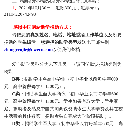
三、捐助者爱心捐款或者爱心捐物反馈信息备档
：
1、
2021年10月30日，汇款300元，汇票号码：
21104220742493
感恩中国网站助学捐助方式：
请把您的
真实姓名、电话、地址或者工作单位
以及所要
捐助的
学生编号、您选择的助学类型
发送电子邮件到
zhangrenjie@owecn.com
以便我们备档。
爱心助学类型分为以下几类：（该同学默认捐助类别为
B类）
B类：
捐助学生至高中毕业（初中毕业以前每学年600
元，高中阶段每学年1200元）。
C类：
捐助
学生
至大学商议（初中毕业以前每学年600
元，高中阶段每学年1200元。
学生
如果考取大学，
学生
家
庭、捐助者及感恩中国共同商议资助该生大学学费及其在校
生活费的具体数额，捐助者独自完成大学阶段捐助）。
D类：
捐助
学生
至大学（初中毕业以前每学年600元，高