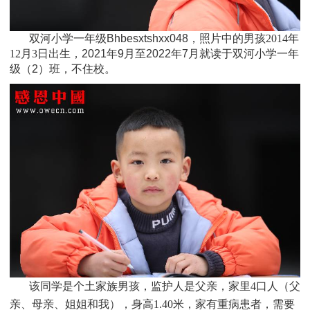
双河小学一年级Bhbesxtshxx048，照片中的男孩
2014
年
12月3日
出生，
2021年9月至2022年7月就读于
双河小学一年
级
（2）班
，不住校。
该同学是个
土家族
男孩，监护人是父亲，家里4口人（父
亲、母亲、姐姐和我），身高1.40米，家有重病患者，需要