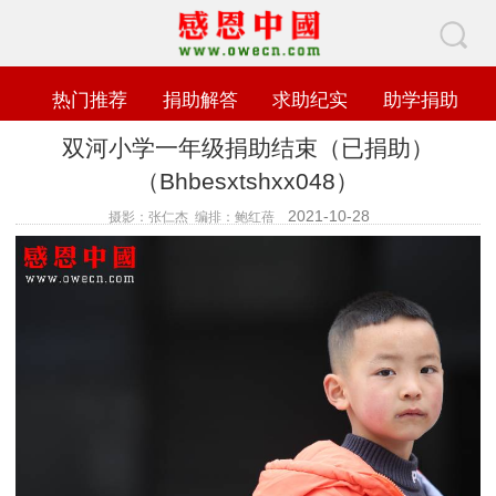
热门推荐
捐助解答
求助纪实
助学捐助
双河小学一年级捐助结束（已捐助）
（Bhbesxtshxx048）
2021-10-28
摄影：张仁杰 编排：鲍红蓓
查看数