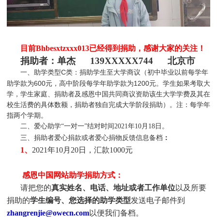
目前Bhbesxtzxxx013
已经得到捐助，感谢大家的关注！
捐助者：
单杰 139XXXXX744 北京市
一、助学类型C类：捐助学生至大学商议（初中毕业以前每学年
助学款为600元，高中阶段每学年助学款为1200元。学生如果考取大
学，学生家庭、捐助者及感恩中国共同商议资助该生大学学费及其在
校生活费的具体数额，捐助者独自完成大学阶段捐助）。注：每学年
指两个学期。
二、爱心助学“一对一”结对时间2021年10月18日。
三、捐助者爱心捐款或者爱心捐物反馈信息备档
：
1、
2021年10月20日，汇款1000元
感恩中国网站助学捐助方式：
请把您的
真实姓名、电话、地址或者工作单位
以及所要
捐助的
学生编号、您选择的助学类型
发送电子邮件到
zhangrenjie@owecn.com
以便我们备档。