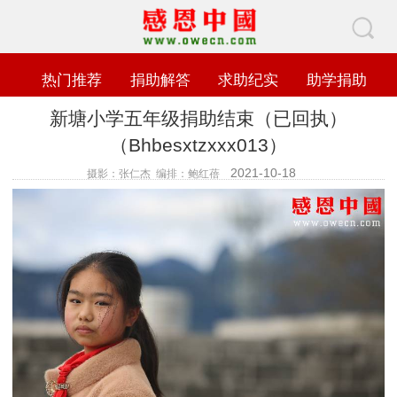
热门推荐
捐助解答
求助纪实
助学捐助
新塘小学五年级捐助结束（已回执）
（Bhbesxtzxxx013）
2021-10-18
摄影：张仁杰 编排：鲍红蓓
查看数