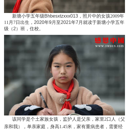
新塘小学五年级Bhbesxtzxxx013，照片中的女孩
2009
年
11月7日
出生，
2020年9月至2021年7月就读于
新塘小学五年
级
（2）班
，住校。
该同学是个
土家族女孩，监护人是父亲，家里2口人（父
亲和我），单亲家庭，身高1.45米，家有重病患者，需要经