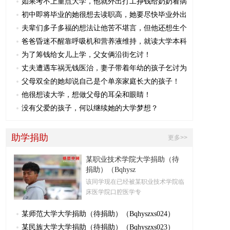
如果考不上重点大学，他就外出打工挣钱给奶奶看病
初中即将毕业的她很想去读职高，她要尽快毕业外出
夫辈们多子多福的想法让他苦不堪言，但他还想生个
爸爸昏迷不醒靠呼吸机和营养液维持，就读大学本科
为了筹钱给女儿上学，父女俩沿街乞讨！
丈夫遭遇车祸无钱医治，妻子带着年幼的孩子乞讨为
父母双全的她却说自己是个单亲家庭长大的孩子！
他很想读大学，想做父母的耳朵和眼睛！
没有父爱的孩子，何以继续她的大学梦想？
助学捐助
更多>>
某职业技术学院大学捐助（待
捐助）（Bqhysz
该同学现在已经被某职业技术学院临
床医学院口腔医学专
某师范大学大学捐助（待捐助）（Bqhyszxs024）
某民族大学大学捐助（待捐助）（Bqhyszxs023）