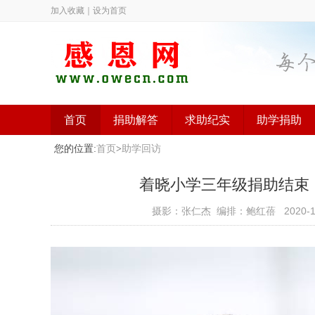
加入收藏
｜
设为首页
首页
捐助解答
求助纪实
助学捐助
您的位置:
首页
>
助学回访
着晓小学三年级捐助结束（已捐
摄影：张仁杰 编排：鲍红蓓
2020-