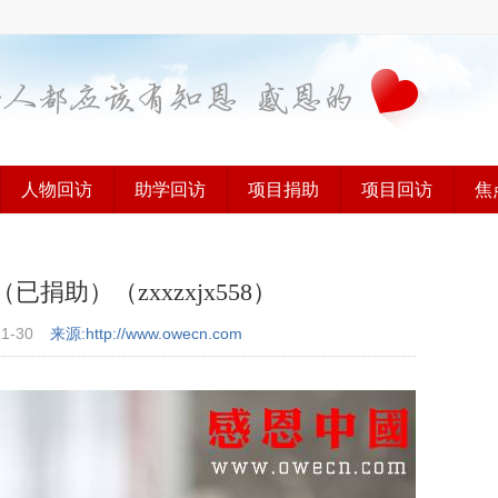
人物回访
助学回访
项目捐助
项目回访
焦
助）（zxxzxjx558）
11-30
来源:http://www.owecn.com