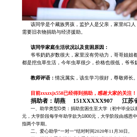
该同学是个
藏族
男孩，监护人是父亲，家里8口人
需要旧衣物捐助与经济援助
。
该同学家庭生活状况以及贫困原因：
爷爷奶奶岁数很大，家里没有劳动力，哥哥姐姐
都是挖虫草生活，今年虫草很少，价格也很低，爷爷
教师评语：
情况属实，该生学习很好，尊敬师长
目前zxxzxjx558
已经得到捐助，感谢大家的关注！
捐助者：
胡燕 151XXXXX907 江苏
一、助学类型D类：捐助贫困生至大学（初中毕业以前
元，大学阶段每学年助学款为1800元，大学阶段由感恩
指两个学期。
二、爱心助学“一对一”结对时间2020年11月30日。