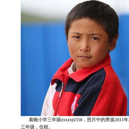
着晓小学三年级zxxzxjx558，照片中的男孩
2011
年
三年级
，住校。