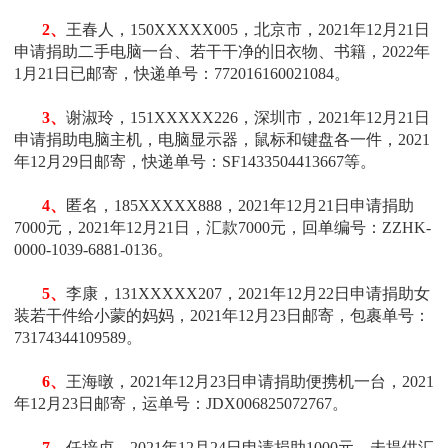
2、
王春人
，150XXXXX005，北京
市
，2021年12月21日
申请
捐助
二手电脑一台、若干干净的旧衣物、书籍
，2022年
1月21日已邮寄，快递单号：772016160021084
。
3、
谢淑玲
，151XXXXX226，深圳
市
，2021年12月21日
申请
捐助
电脑主机，电脑显示器，鼠标和键盘各一件
，2021
年12月29日邮寄，快递单号：SF1433504413667等
。
4、
匿名
，185XXXXX888，2021年12月21日申请
捐助
7000元，2021年12月21日，汇款7000元，回单编号：ZZHK-
0000-1039-6881-0136
。
5、
李康
，131XXXXX207，2021年12月22日申请
捐助女
装若干件给小蒙的妈妈，2021年12月23日邮寄，包裹单号：
73174344109589
。
6、
王海暾
，2021年12月23日申请
捐助
便携机
一
台
，2021
年12月23日邮寄，运单号：JDX006825072767
。
7、
任培贞，2021年12月24日申请
捐助1000元，
未提供汇