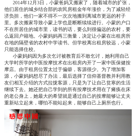
2014
年12月3日，小蒙爸妈又搬家了，随着城市的扩张，
他们居住的城乡结合部的农民房租金年年涨价，为了减轻经
济负担，他们一家不得不一次次地搬到离城市更远的村子
里。多次搬家导致小蒙上学也是断断续续进行。小蒙的户口
不在所居住的城市里，读书的话，要么到很偏远的农村，要
么返回户籍地。小蒙妈妈再三衡量，决定让小蒙在出租房所
在地的隔壁省的农村中学读书。但学校离出租房较远，小蒙
只能选择住校。
小蒙妈妈因为多次乞讨被教育后不敢乞讨，她利用自己
大学时所学的中医按摩技术在出租房内开了一家中医保健按
摩店。由于租房位置太过于偏僻，客源很少。为了增加客
源，小蒙妈妈想尽了办法，最后选择了信仰基督教并利用教
友们相互介绍的方式拉拢客源，只是为了让自己贫寒的生活
继续下去。她还把自己学到的所有按摩技术用在了瘫痪在床
的老公身上，她最大的希望就是通过自己的按摩能够让丈夫
重新站立起来，哪怕不能站起来，能够自己上厕所也行。