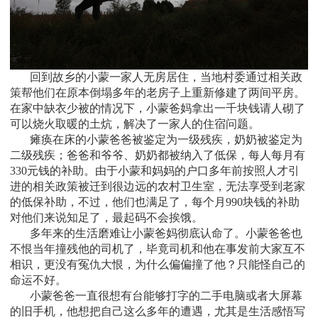
回到故乡的小蒙一家人无房居住，当地村委通过相关政
策帮他们在原本倒塌多年的老房子上重新修建了两间平房。
在家中缺衣少被的情况下，小蒙爸妈拿出一千块钱请人砌了
可以烧火取暖的土炕，解决了一家人的住宿问题。
瘫痪在床的小蒙爸爸被鉴定为一级残疾，奶奶被鉴定为
二级残疾；爸爸和爷爷、奶奶都被纳入了低保，每人每月有
330元钱的补助。由于小蒙和妈妈的户口多年前按照人才引
进的相关政策被迁到很边远的农村卫生室，无法享受到老家
的低保补助，不过，他们也满足了，每个月990块钱的补助
对他们来说知足了，最起码不会挨饿。
多年来的生活磨难让小蒙爸妈彻底认命了。小蒙爸爸也
不恨当年撞残他的司机了，毕竟司机和他在事发前大家互不
相识，更没有冤仇大恨，为什么偏偏撞了他？只能怪自己的
命运不好。
小蒙爸爸一直很想有台能够打字的二手电脑或者大屏幕
的旧手机，他想把自己这么多年的遭遇，尤其是生活感悟写