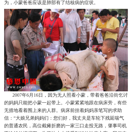
为，小蒙爸爸应该是肺部有了结核病的症状。
2007
年6月16日，因为无人照看小蒙，带着爸爸沿街乞讨
的妈妈只能把小蒙一起带上。小蒙紧紧地跟在病床旁，有些
无措地看着围上来的人群。病床前挂着妈妈亲笔写的求助
信：“大娘兄弟妈妈们：您们好，我丈夫是车轮下残延喘气
的普通农民，高位截瘫折磨的一家三口走投无路，肇事司机