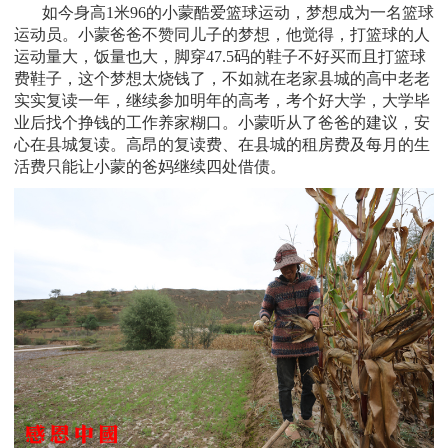
如今身高1米96的小蒙酷爱篮球运动，梦想成为一名篮球
运动员。小蒙爸爸不赞同儿子的梦想，他觉得，打篮球的人
运动量大，饭量也大，脚穿47.5码的鞋子不好买而且打篮球
费鞋子，这个梦想太烧钱了，不如就在老家县城的高中老老
实实复读一年，继续参加明年的高考，考个好大学，大学毕
业后找个挣钱的工作养家糊口。小蒙听从了爸爸的建议，安
心在县城复读。高昂的复读费、在县城的租房费及每月的生
活费只能让小蒙的爸妈继续四处借债。