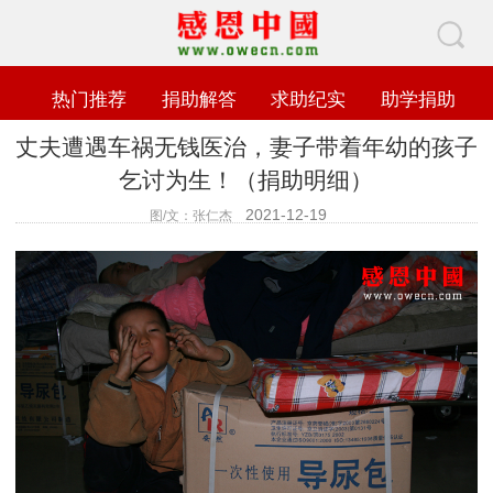
热门推荐
捐助解答
求助纪实
助学捐助
丈夫遭遇车祸无钱医治，妻子带着年幼的孩子
乞讨为生！（捐助明细）
2021-12-19
图/文：张仁杰
查看数