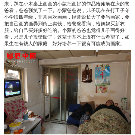
来，趴在小木桌上画画的小蒙把画好的作品给瘫痪在床的爸
爸看，爸爸强笑了一下。小蒙爸爸说，儿子现在在打工子弟
小学读四年级，非常喜欢画画，经常说长大了要当画家，要
把自己画的画弄到街上卖钱，给爸爸看病，给妈妈买新衣
服，给自己买好多好吃的。小蒙的爸爸也觉得儿子画得好
看，只是儿子投错胎了，这辈子基本上没有什么希望了，如
果生在有钱人的家庭，好好培养一下很有可能成为画家。