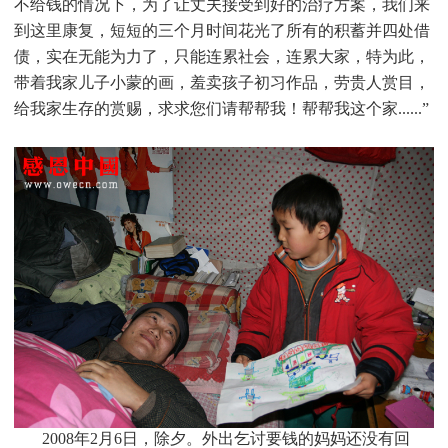
不给钱的情况下，为了让丈夫接受到好的治疗方案，我们来
到这里康复，短短的三个月时间花光了所有的积蓄并四处借
债，实在无能为力了，只能连累社会，连累大家，特为此，
带着我家儿子小蒙的画，羞卖孩子初习作品，劳贵人赏目，
给我家生存的赏赐，求求您们请帮帮我！帮帮我这个家......”
2008
年2月6日，除夕。外出乞讨要钱的妈妈还没有回