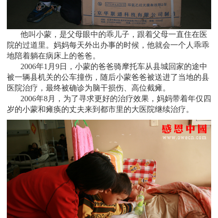
他叫小蒙，是父母眼中的乖儿子，跟着父母一直住在医
院的过道里。妈妈每天外出办事的时候，他就会一个人乖乖
地陪着躺在病床上的爸爸
。
2006
年1月9日，小蒙的爸爸骑摩托车从县城回家的途中
被一辆县机关的公车撞伤，随后小蒙爸爸被送进了当地的县
医院治疗，最终被确诊为脑干损伤、高位截瘫。
2006
年8月，为了寻求更好的治疗效果，妈妈带着年仅四
岁的小蒙和瘫痪的丈夫来到都市里的大医院继续治疗。