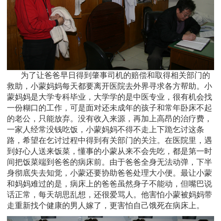
为了让爸爸早日得到肇事司机的赔偿和取得相关部门的
救助，小蒙妈妈每天都要离开医院去外界寻求各方帮助。小
蒙妈妈是大学专科毕业，大学学的是中医专业，很有机会找
一份糊口的工作，可是面对还未成年的孩子和常年卧床不起
的老公，只能放弃。没有收入来源，再加上高昂的治疗费，
一家人经常没钱吃饭，小蒙妈妈不得不走上下跪乞讨这条
路，希望在乞讨过程中得到有关部门的关注。在医院里，遇
到好心人送来饭菜，懂事的小蒙从来不会先吃，都是第一时
间把饭菜端到爸爸的病床前。由于爸爸全身无法动弹，下半
身彻底失去知觉，小蒙还要协助爸爸处理大小便。最让小蒙
和妈妈难过的是，病床上的爸爸虽然身子不能动，但嘴巴说
话正常，每天胡思乱想，还很爱骂人。他害怕小蒙被妈妈带
走重新找个健康的男人嫁了，更害怕自己饿死在病床上。