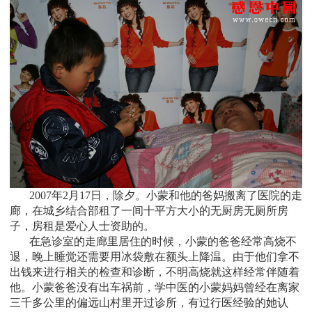
2007
年2月17日，除夕。小蒙和他的爸妈搬离了医院的走
廊，在城乡结合部租了一间十平方大小的无厨房无厕所房
子，房租是爱心人士资助的。
在急诊室的走廊里居住的时候，小蒙的爸爸经常高烧不
退，晚上睡觉还需要用冰袋敷在额头上降温。由于他们拿不
出钱来进行相关的检查和诊断，不明高烧就这样经常伴随着
他。小蒙爸爸没有出车祸前，学中医的小蒙妈妈曾经在离家
三千多公里的偏远山村里开过诊所，有过行医经验的她认