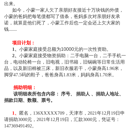
出来。
如今，小蒙一家人欠了亲朋好友接近十万块钱的外债，
小蒙的爸妈把每笔债都写了借条，爸妈多次对亲朋好友承
诺，就算是他们死了，小蒙工作后也一定会还上欠大家的
钱.......
项目计划：
1、
小蒙
家庭接受总额为10000元的一次性资助
。
2、
小蒙
家庭接受物资捐助：
二手电脑一台，二手手机一
台，
电动轮椅一台，
旧电视，旧书籍，旧锅碗等日常生活用
品，以及
新旧棉被三床，新旧衣服若干，小蒙身高1.96米，
脚穿47.5码的鞋子，爸爸身高1.83米，妈妈身高1.70米
。
捐助明细：
该明细表所包含内容： 序号、 捐助人 、捐助人地址、
捐款日期、数额、票号。
1、
匿名
，136XXXXX709，
天津市
，2021年12月19日申
请
捐助3000元，
2021年12月19日，汇款3000元，凭证号：
147369491492
。