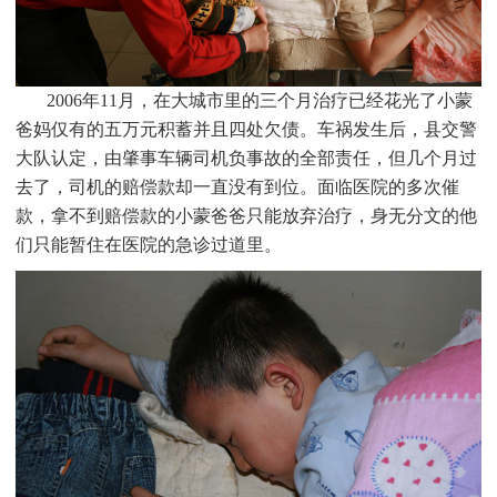
2006
年11月，在大城市里的三个月治疗已经花光了小蒙
爸妈仅有的五万元积蓄并且四处欠债。车祸发生后，县交警
大队认定，由肇事车辆司机负事故的全部责任，但几个月过
去了，司机的赔偿款却一直没有到位。面临医院的多次催
款，拿不到赔偿款的小蒙爸爸只能放弃治疗，身无分文的他
们只能暂住在医院的急诊过道里。