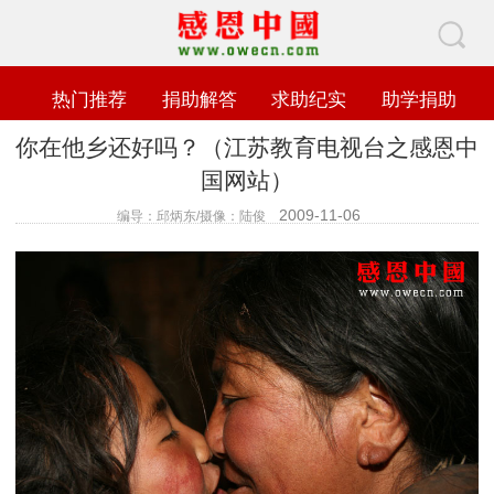
热门推荐
捐助解答
求助纪实
助学捐助
你在他乡还好吗？（江苏教育电视台之感恩中
国网站）
2009-11-06
编导：邱炳东/摄像：陆俊
查看数