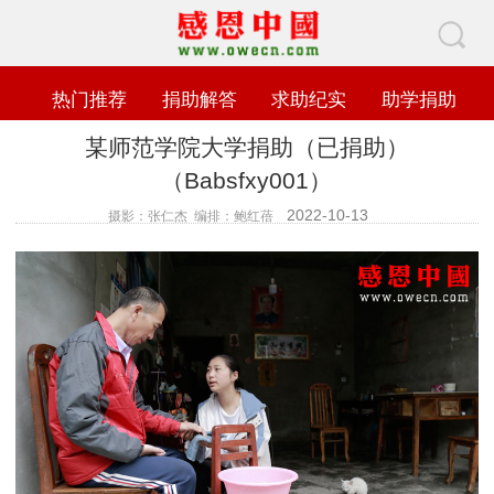
热门推荐
捐助解答
求助纪实
助学捐助
某师范学院大学捐助（已捐助）
（Babsfxy001）
2022-10-13
摄影：张仁杰 编排：鲍红蓓
查看数