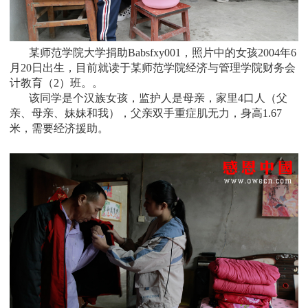
某师范学院大学捐助Babsfxy001，
照片中的女孩2004年6
月20日出生，目前就读于某师范学院经济与管理学院财务会
计教育（2）班。
。
该同学是个
汉族女孩，监护人是母亲，家里4口人（父
亲、母亲、妹妹和我），父亲双手重症肌无力，身高1.67
米，需要经济援助
。