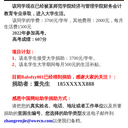
该同学现在已经被某
师范学院经济与管理学院财务会计
教育
专业
录取，进入大学生活。
该同学的学费：
3700
元/学年，其他
费用：2000元，
每月
生活费1500元
2022
年参加高考。
高考成绩：607
分
项目计划：
1、
该名学生接受大学捐助：
3700元/学年。
2、
该名学生大学期间每月500元的生活补贴。
目前Babsfxy001
已经得到捐助，感谢大家的关注！
：
捐助者：董先生 185XXXXX888
感恩中国网站助学捐助方式：
请把您的
真实姓名、电话、地址或者工作单位
以及所要
捐助的
贫困生编号、您选择的助学类型
发送电子邮件到
zhangrenjie@owecn.com
以便我们备档。