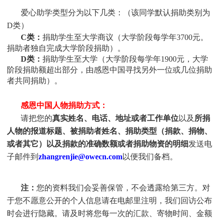
爱心助学类型分为以下几类：（该同学默认捐助类别为
D
类）
C类：
捐助学生至大学商议（大学阶段每学年3700元。
捐助者独自完成大学阶段捐助）。
D类：
捐助学生至大学（大学阶段每学年1900元，大学
阶段捐助额超出部分，由感恩中国寻找另外一位或几位捐助
者共同捐助）。
感恩中国人物捐助方式：
请把您的
真实姓名、电话、地址或者工作单位
以及
所捐
人物的报道标题、被捐助者姓名、捐助类型（捐款、捐物、
或者其它）以及捐款的准确数额或者捐助物资的明细
发送电
子邮件到
zhangrenjie@owecn.com
以便我们备档。
注：
您的资料我们会妥善保管，不会透露给第三方。对
于您不愿意公开的个人信息请在电邮里注明，我们回访公布
时会进行隐藏。请及时将您每一次的汇款、寄物时间、金额